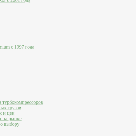
or с 2001 года
mium с 1997 года
а турбокомпрессоров
ных грузов
к и цен
ы на рынке
по выбору