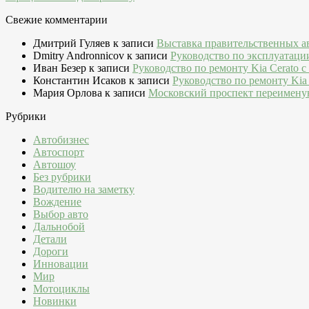
Свежие комментарии
Дмитрий Гуляев
к записи
Выставка правительственных а
Dmitry Andronnicov
к записи
Руководство по эксплуатаци
Иван Безер
к записи
Руководство по ремонту Kia Cerato c
Константин Исаков
к записи
Руководство по ремонту Kia 
Мария Орлова
к записи
Московский проспект переимену
Рубрики
Автобизнес
Автоспорт
Автошоу
Без рубрики
Водителю на заметку
Вождение
Выбор авто
Дальнобой
Детали
Дороги
Инновации
Мир
Мотоциклы
Новинки