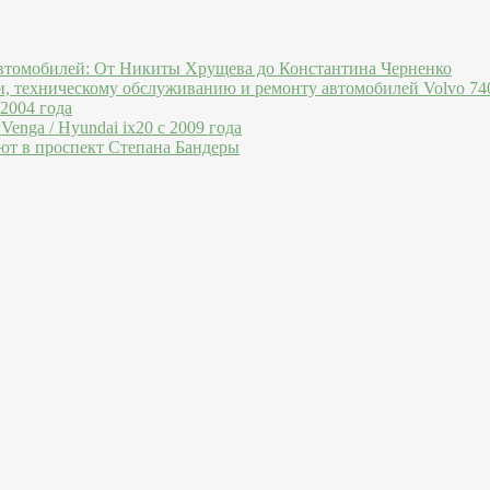
втомобилей: От Никиты Хрущева до Константина Черненко
и, техническому обслуживанию и ремонту автомобилей Volvo 740
 2004 года
Venga / Hyundai ix20 c 2009 года
ют в проспект Степана Бандеры