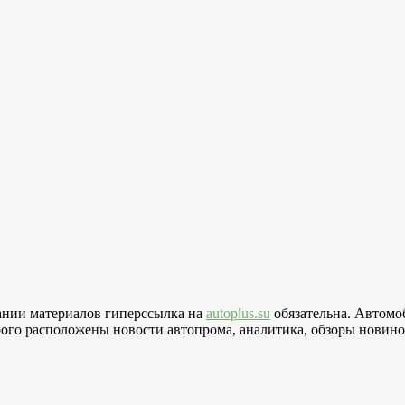
вании материалов гиперссылка на
autoplus.su
обязательна. Автомо
го расположены новости автопрома, аналитика, обзоры новинок