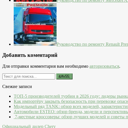
Руководство по ремонту Mercedes Ax
Руководство по ремонту Renault Pre
Добавить коментарий
Для отправки комментария вам необходимо
авторизоваться
.
Свежие записи
ТОП-5 производителей турбин в 2026 году: лидеры рынк
Как импортёру закрыть безопасность при перевозке опас
Модельный ряд TANK: обзор всех моделей, характеристи
Автомобили ESTEO: обзор бренда, модели и перспектив
7-местные кроссоверы: обзор лучших моделей и советы 
Официальный дилер Chery