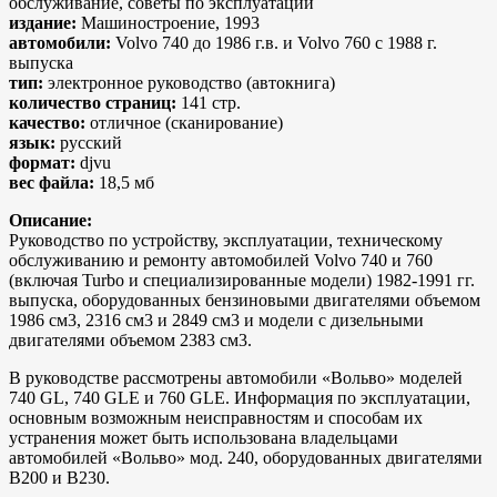
обслуживание, советы по эксплуатации
издание:
Машиностроение, 1993
автомобили:
Volvo 740 до 1986 г.в. и Volvo 760 с 1988 г.
выпуска
тип:
электронное руководство (автокнига)
количество страниц:
141 стр.
качество:
отличное (сканирование)
язык:
русский
формат:
djvu
вес файла:
18,5 мб
Описание:
Руководство по устройству, эксплуатации, техническому
обслуживанию и ремонту автомобилей Volvo 740 и 760
(включая Turbo и специализированные модели) 1982-1991 гг.
выпуска, оборудованных бензиновыми двигателями объемом
1986 см3, 2316 см3 и 2849 см3 и модели с дизельными
двигателями объемом 2383 см3.
В руководстве рассмотрены автомобили «Вольво» моделей
740 GL, 740 GLE и 760 GLE. Информация по эксплуатации,
основным возможным неисправностям и способам их
устранения может быть использована владельцами
автомобилей «Вольво» мод. 240, оборудованных двигателями
В200 и В230.