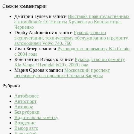
Свежие комментарии
Дмитрий Гуляев
к записи
Выставка правительственных
автомобилей: От Никиты Хрущева до Константина
Черненко
Dmitry Andronnicov
к записи
Руководство по
эксплуатации, техническому обслуживанию и ремонту
автомобилей Volvo 740, 760
Иван Безер
к записи
Руководство по ремонту Kia Cerato
c 2004 года
Константин Исаков
к записи
Руководство по ремонту
Kia Venga / Hyundai ix20 c 2009 года
Мария Орлова
к записи
Московский проспект
переименуют в проспект Степана Бандеры
Рубрики
Автобизнес
Автоспорт
Автошоу
Без рубрики
Водителю на заметку
Вождение
Выбор авто
Дальнобой