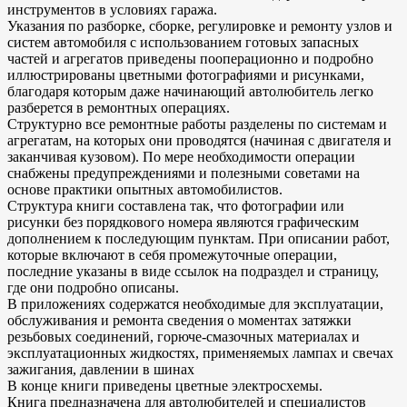
инструментов в условиях гаража.
Указания по разборке, сборке, регулировке и ремонту узлов и
систем автомобиля с использованием готовых запасных
частей и агрегатов приведены пооперационно и подробно
иллюстрированы цветными фотографиями и рисунками,
благодаря которым даже начинающий автолюбитель легко
разберется в ремонтных операциях.
Структурно все ремонтные работы разделены по системам и
агрегатам, на которых они проводятся (начиная с двигателя и
заканчивая кузовом). По мере необходимости операции
снабжены предупреждениями и полезными советами на
основе практики опытных автомобилистов.
Структура книги составлена так, что фотографии или
рисунки без порядкового номера являются графическим
дополнением к последующим пунктам. При описании работ,
которые включают в себя промежуточные операции,
последние указаны в виде ссылок на подраздел и страницу,
где они подробно описаны.
В приложениях содержатся необходимые для эксплуатации,
обслуживания и ремонта сведения о моментах затяжки
резьбовых соединений, горюче-смазочных материалах и
эксплуатационных жидкостях, применяемых лампах и свечах
зажигания, давлении в шинах
В конце книги приведены цветные электросхемы.
Книга предназначена для автолюбителей и специалистов