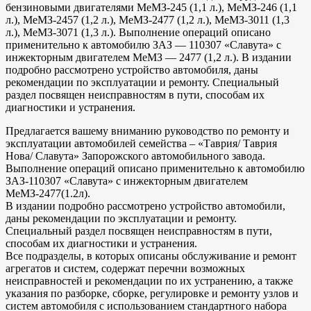
бензиновыми двигателями МеМЗ-245 (1,1 л.), МеМЗ-246 (1,1
л.), МеМЗ-2457 (1,2 л.), МеМЗ-2477 (1,2 л.), МеМЗ-3011 (1,3
л.), МеМЗ-3071 (1,3 л.). Выполнение операций описано
применительно к автомобилю ЗАЗ — 110307 «Славута» с
инжекторным двигателем МеМЗ — 2477 (1,2 л.). В издании
подробно рассмотрено устройство автомобиля, даны
рекомендации по эксплуатации и ремонту. Специальный
раздел посвящен неисправностям в пути, способам их
диагностики и устранения.
Предлагается вашему вниманию руководство по ремонту и
эксплуатации автомобилей семейства – «Таврия/ Таврия
Нова/ Славута» Запорожского автомобильного завода.
Выполнение операций описано применительно к автомобилю
ЗАЗ-110307 «Славута» с инжекторным двигателем
МеМЗ-2477(1.2л).
В издании подробно рассмотрено устройство автомобили,
даны рекомендации по эксплуатации и ремонту.
Специальный раздел посвящен неисправностям в пути,
способам их диагностики и устранения.
Все подразделы, в которых описаны обслуживание и ремонт
агрегатов и систем, содержат перечни возможных
неисправностей и рекомендации по их устранению, а также
указания по разборке, сборке, регулировке и ремонту узлов и
систем автомобиля с использованием стандартного набора