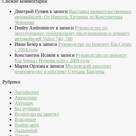
Свежие комментарии
Дмитрий Гуляев
к записи
Выставка правительственных
автомобилей: От Никиты Хрущева до Константина
Черненко
Dmitry Andronnicov
к записи
Руководство по
эксплуатации, техническому обслуживанию и ремонту
автомобилей Volvo 740, 760
Иван Безер
к записи
Руководство по ремонту Kia Cerato
c 2004 года
Константин Исаков
к записи
Руководство по ремонту
Kia Venga / Hyundai ix20 c 2009 года
Мария Орлова
к записи
Московский проспект
переименуют в проспект Степана Бандеры
Рубрики
Автобизнес
Автоспорт
Автошоу
Без рубрики
Водителю на заметку
Вождение
Выбор авто
Дальнобой
Детали