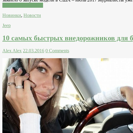
Читатать подробнее
Новинки
,
Новости
Jeep
10 самых быстрых внедорожников для 
Alex Alex
22.03.2016
0 Comments