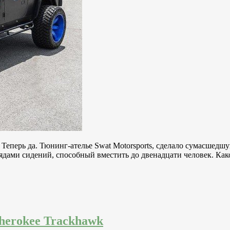
r? Теперь да. Тюнинг-ателье Swat Motorsports, сделало сумасше
рядами сидений, способный вместить до двенадцати человек. К
herokee Trackhawk