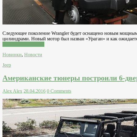
Следующее поколение Wrangler будет оснащено новым мощным м
цилиндрами. Новый мотор был назван «Ураган» и как ожидаетс
Читатать подробнее
Новинки
,
Новости
Jeep
Американские тюнеры построили 6-две
Alex Alex
28.04.2016
0 Comments