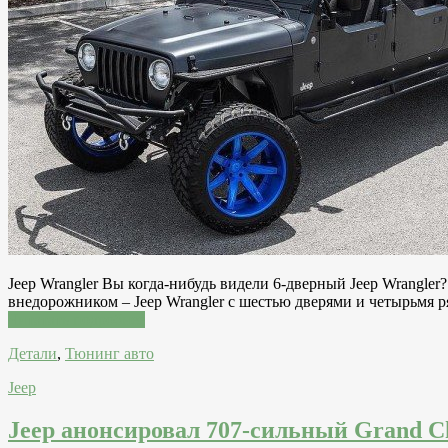
Jeep Wrangler Вы когда-нибудь видели 6-дверный Jeep Wrangle
внедорожником – Jeep Wrangler с шестью дверями и четырьмя 
Читатать подробнее
Детали
,
Тюнинг авто
Jeep
Jeep анонсировал 707-сильный Grand C