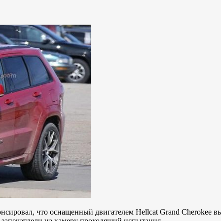
нсировал, что оснащенный двигателем Hellcat Grand Cherokee в
е запечатлели на камеру проходящий испытания…