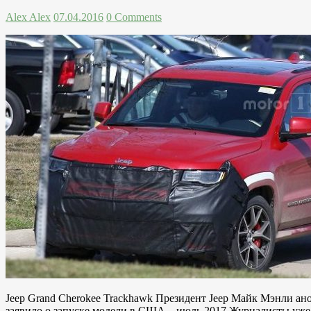
Alex Alex
07.04.2016
0 Comments
Jeep Grand Cherokee Trackhawk Президент Jeep Майк Мэнли ано
заявило о запуске модели в США – июль 2017 Журналисты уж