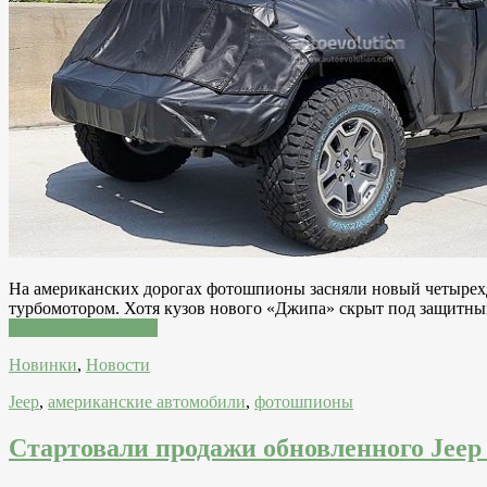
На американских дорогах фотошпионы засняли новый четырехдв
турбомотором. Хотя кузов нового «Джипа» скрыт под защитны
Читатать подробнее
Новинки
,
Новости
Jeep
,
американские автомобили
,
фотошпионы
Стартовали продажи обновленного Jeep