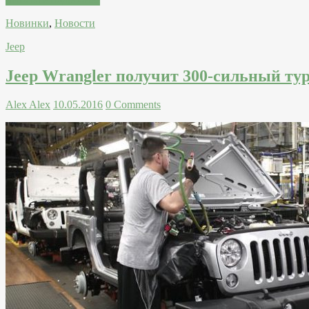
Новинки
,
Новости
Jeep
Jeep Wrangler получит 300-сильный тур
Alex Alex
10.05.2016
0 Comments