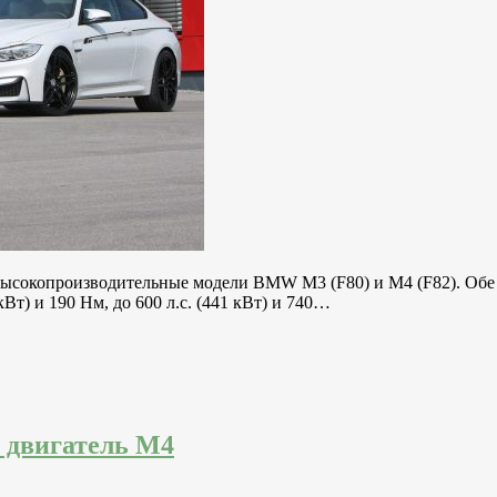
 высокопроизводительные модели BMW M3 (F80) и M4 (F82). О
Вт) и 190 Нм, до 600 л.с. (441 кВт) и 740…
 двигатель M4