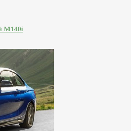
й M140i