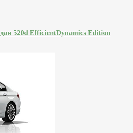
н 520d EfficientDynamics Edition