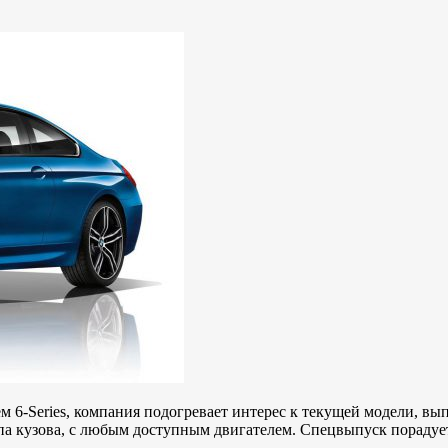
6-Series, компания подогревает интерес к текущей модели, выпу
типа кузова, с любым доступным двигателем. Спецвыпуск пораду