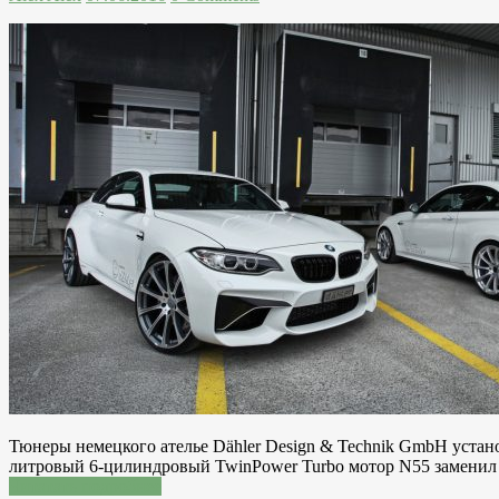
Тюнеры немецкого ателье Dähler Design & Technik GmbH уста
литровый 6-цилиндровый TwinPower Turbo мотор N55 заменил 
Читатать подробнее