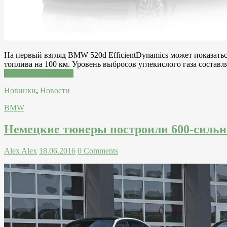
На первый взгляд BMW 520d EfficientDynamics может показаться
топлива на 100 км. Уровень выбросов углекислого газа составл
Читатать подробнее
Новинки
,
Новости
BMW
Немецкие тюнеры построили 600-сил
Alex Alex
18.06.2016
0 Comments