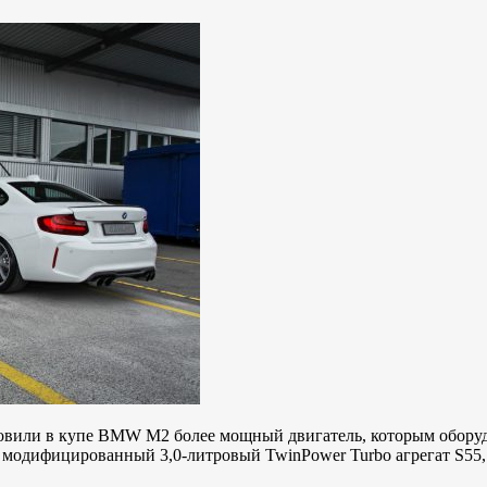
новили в купе BMW M2 более мощный двигатель, которым оборуд
модифицированный 3,0-литровый TwinPower Turbo агрегат S55,