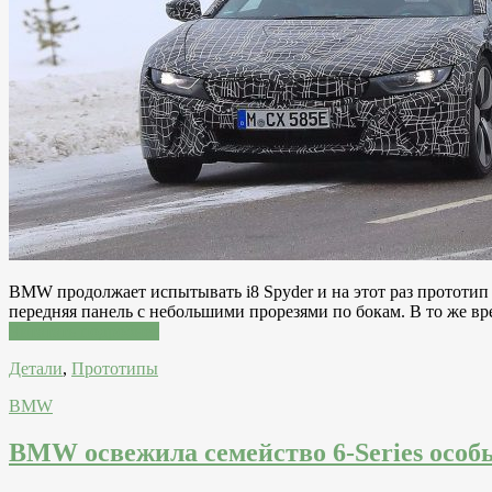
BMW продолжает испытывать i8 Spyder и на этот раз прототип 
передняя панель с небольшими прорезями по бокам. В то же в
Читатать подробнее
Детали
,
Прототипы
BMW
BMW освежила семейство 6-Series особы