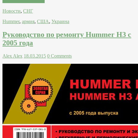
Читатать подробнее
Новости
,
СНГ
Hummer
,
армия
,
США
,
Украина
Руководство по ремонту Hummer H3 c
2005 года
Alex Alex
18.03.2015
0 Comments