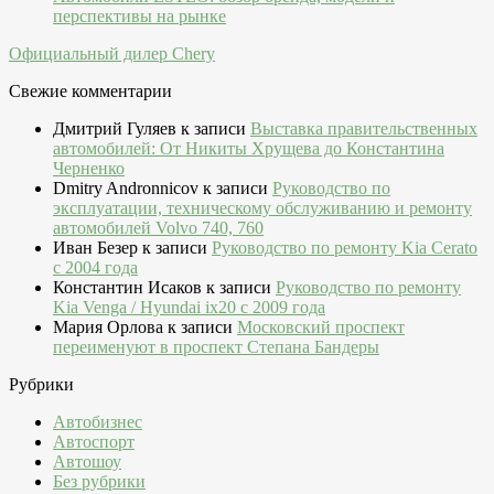
перспективы на рынке
Официальный дилер Chery
Свежие комментарии
Дмитрий Гуляев
к записи
Выставка правительственных
автомобилей: От Никиты Хрущева до Константина
Черненко
Dmitry Andronnicov
к записи
Руководство по
эксплуатации, техническому обслуживанию и ремонту
автомобилей Volvo 740, 760
Иван Безер
к записи
Руководство по ремонту Kia Cerato
c 2004 года
Константин Исаков
к записи
Руководство по ремонту
Kia Venga / Hyundai ix20 c 2009 года
Мария Орлова
к записи
Московский проспект
переименуют в проспект Степана Бандеры
Рубрики
Автобизнес
Автоспорт
Автошоу
Без рубрики