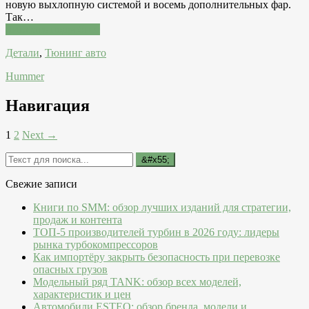
новую выхлопную системой и восемь дополнительных фар.
Так…
Читатать подробнее
Детали
,
Тюнинг авто
Hummer
Навигация
1
2
Next →
Свежие записи
Книги по SMM: обзор лучших изданий для стратегии,
продаж и контента
ТОП-5 производителей турбин в 2026 году: лидеры
рынка турбокомпрессоров
Как импортёру закрыть безопасность при перевозке
опасных грузов
Модельный ряд TANK: обзор всех моделей,
характеристик и цен
Автомобили ESTEO: обзор бренда, модели и