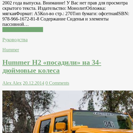
2002 года выпуска. Внимание! У Вас нет прав для просмотра
скрытого текста. Издательство: МонолитОбложка:
мягкаяФормат: А5Кол-во стр.: 270Тип бумаги: офсетнаяISBN:
978-966-1672-81-8 Содержание Сиденья и элементы
пассивной…
Читатать подробнее
Руководства
Hummer
Hummer H2 «посадили» на 34-
дюймовые колеса
Alex Alex
20.12.2014
0 Comments