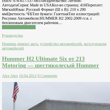
ISBN: 978-617-537-065-0Издательство: Легион-
AвтодатаСерия: Made in USAКол-во страниц: 416Переплет:
МягкийЯзык: Русский Формат (Ш x В): 210 x 290
ммЦветность: Ч/БТип бумаги: ГазетнаяТип иллюстраций:
Рисунки Автомобили:HUMMER H2 2002-2009 гг.в. с
бензиновым двигателем рабочим…
Читатать подробнее
Руководства
Hummer
,
ремонт авто
,
устройство автомобилей
,
эксплуатация
автомобилей
Hummer H2 Ultimate Six от 213
Motoring — шестиколесый Hummer
Alex Alex
10.04.2012
0 Comments