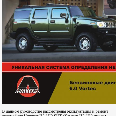
В данном руководстве рассмотрены эксплуатация и ремонт
автомобиля Hummer H2 / H2 SUT (Хаммер Н2 / Н2 пикап),