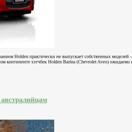
званием Holden практически не выпускает собственных моделей 
ном континенте хэтчбек Holden Barina (Chevrolet Aveo) ожидаем
я австралийцам