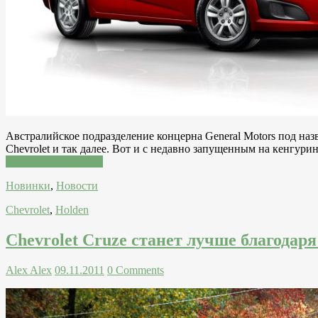
Австралийское подразделение концерна General Motors под на
Chevrolet и так далее. Вот и с недавно запущенным на кенгури
Читатать подробнее
Новинки
,
Новости
Chevrolet
,
Holden
Chevrolet Cruze станет лучше благодар
Alex Alex
09.11.2011
0 Comments