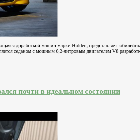
мающаяся доработкой машин марки Holden, представляет юбилейн
вляется седаном с мощным 6,2-литровым двигателем V8 разработ
зался почти в идеальном состоянии