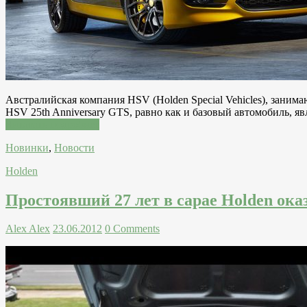
Австралийская компания HSV (Holden Special Vehicles), зани
HSV 25th Anniversary GTS, равно как и базовый автомобиль, я
Читатать подробнее
Новинки
,
Новости
Holden
Простоявший 27 лет в сарае Holden ока
Alex Alex
23.06.2012
0 Comments