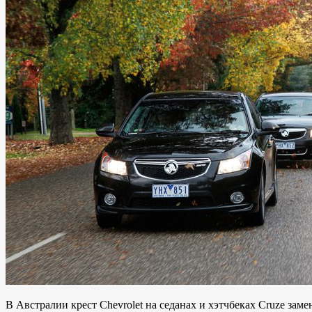
В Австралии крест Chevrolet на седанах и хэтчбеках Cruze заме