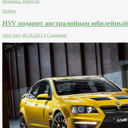
Новинки
,
Новости
Holden
HSV подарит австралийцам юбилейный 
Alex Alex
08.10.2012
0 Comments