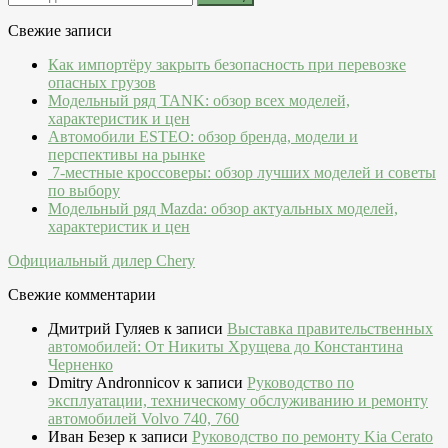
Свежие записи
Как импортёру закрыть безопасность при перевозке
опасных грузов
Модельный ряд TANK: обзор всех моделей,
характеристик и цен
Автомобили ESTEO: обзор бренда, модели и
перспективы на рынке
7-местные кроссоверы: обзор лучших моделей и советы
по выбору
Модельный ряд Mazda: обзор актуальных моделей,
характеристик и цен
Официальный дилер Chery
Свежие комментарии
Дмитрий Гуляев
к записи
Выставка правительственных
автомобилей: От Никиты Хрущева до Константина
Черненко
Dmitry Andronnicov
к записи
Руководство по
эксплуатации, техническому обслуживанию и ремонту
автомобилей Volvo 740, 760
Иван Безер
к записи
Руководство по ремонту Kia Cerato