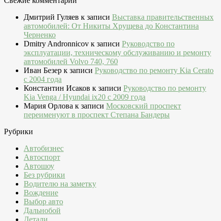
Свежие комментарии
Дмитрий Гуляев
к записи
Выставка правительственных
автомобилей: От Никиты Хрущева до Константина
Черненко
Dmitry Andronnicov
к записи
Руководство по
эксплуатации, техническому обслуживанию и ремонту
автомобилей Volvo 740, 760
Иван Безер
к записи
Руководство по ремонту Kia Cerato
c 2004 года
Константин Исаков
к записи
Руководство по ремонту
Kia Venga / Hyundai ix20 c 2009 года
Мария Орлова
к записи
Московский проспект
переименуют в проспект Степана Бандеры
Рубрики
Автобизнес
Автоспорт
Автошоу
Без рубрики
Водителю на заметку
Вождение
Выбор авто
Дальнобой
Детали