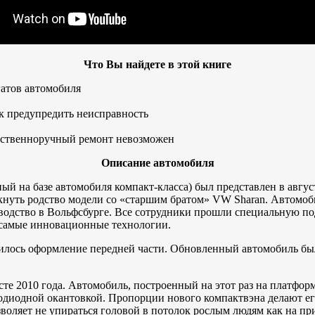
Что Вы найдете в этой книге
гатов автомобиля
к предупредить неисправность
обственноручный ремонт невозможен
Описание автомобиля
 на базе автомобиля компакт-класса) был представлен в августе
еркнуть родство модели со «старшим братом» VW Sharan. Автомо
водство в Вольфсбурге. Все сотрудники прошли специальную по
ь самые инновационные технологии.
нилось оформление передней части. Обновленный автомобиль бы
сте 2010 года. Автомобиль, построенный на этот раз на платфор
диодной окантовкой. Пропорции нового компактвэна делают его
воляет не упираться головой в потолок рослым людям как на пр