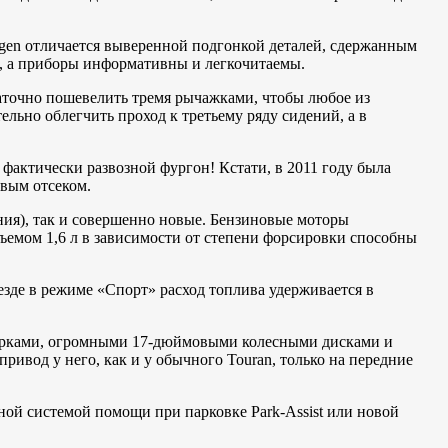
agen отличается выверенной подгонкой деталей, сдержанным
, а приборы информативны и легкочитаемы.
аточно пошевелить тремя рычажками, чтобы любое из
ельно облегчить проход к третьему ряду сидений, а в
фактически развозной фургон! Кстати, в 2011 году была
вым отсеком.
ния), так и совершенно новые. Бензиновые моторы
бъемом 1,6 л в зависимости от степени форсировки способны
зде в режиме «Спорт» расход топлива удерживается в
 арками, огромными 17-дюймовыми колесными дисками и
ивод у него, как и у обычного Touran, только на передние
й системой помощи при парковке Park-Assist или новой