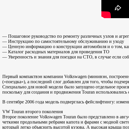
— Пошаговое руководство по ремонту различных узлов и агре
— Инструкцию по самостоятельному обслуживанию и уходу
— Ценную информацию о конструкции автомобиля и о том, ка
— Каталог расходных материалов для проведения ТО
— Уверенность и знания для поездки на СТО, в случае если с
Первый компактвэн компании Volkswagen (минивэн, построенный
(«поездка»), а последний слог добавлен для того, чтобы подч
Специально для новой модели было запущено отдельное произ
поскольку для создания и продвижения Touran использовалис
В сентябре 2006 года модель подверглась фейслифтингу: изме
VW Touran второго поколения
Второе поколение Volkswagen Touran было представлено в авгу
четкими продольными ребрами капота и фарами с модной свето
который легко объяснить высотой кузова. А высокая крыша поз