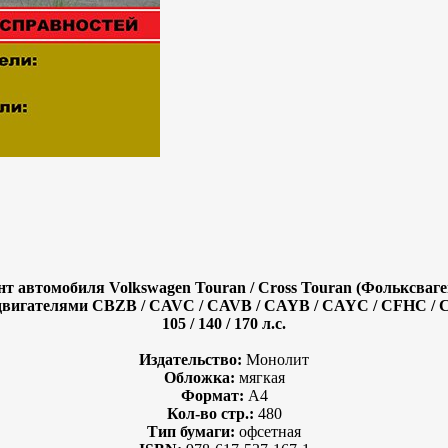
 автомобиля Volkswagen Touran / Cross Touran (Фольксваген 
игателями CBZB / CAVC / CAVB / CAYB / CAYC / CFHC / CFJA /
105 / 140 / 170 л.с.
Издательство:
Монолит
Обложка:
мягкая
Формат:
А4
Кол-во стр.:
480
Тип бумаги:
офсетная