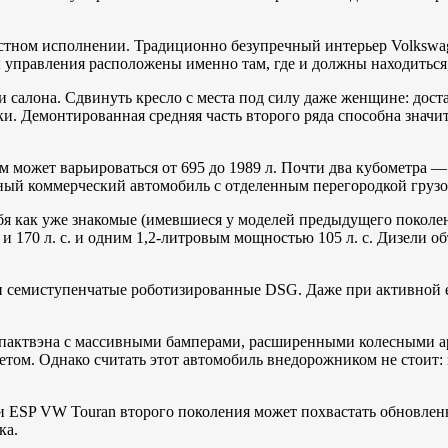
иместном исполнении. Традиционно безупречный интерьер Volksw
 управления расположены именно там, где и должны находиться
салона. Сдвинуть кресло с места под силу даже женщине: дост
и. Демонтированная средняя часть второго ряда способна значит
.
 может варьироваться от 695 до 1989 л. Почти два кубометра — 
тный коммерческий автомобиль с отделенным перегородкой грузо
бя как уже знакомые (имевшиеся у моделей предыдущего поколе
 170 л. с. и одним 1,2-литровым мощностью 105 л. с. Дизели о
и семиступенчатые роботизированные DSG. Даже при активной е
компактвэна с массивными бамперами, расширенными колесными
м. Однако считать этот автомобиль внедорожником не стоит: пр
SP VW Touran второго поколения может похвастать обновленно
ка.