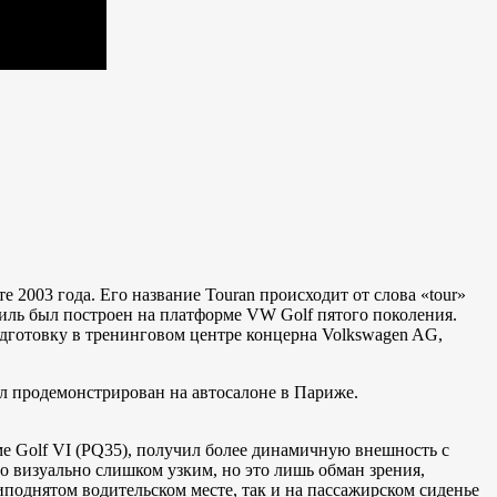
 2003 года. Его название Touran происходит от слова «tour»
биль был построен на платформе VW Golf пятого поколения.
дготовку в тренинговом центре концерна Volkswagen AG,
л продемонстрирован на автосалоне в Париже.
ме Golf VI (PQ35), получил более динамичную внешность с
 визуально слишком узким, но это лишь обман зрения,
иподнятом водительском месте, так и на пассажирском сиденье