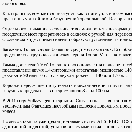
любого ряда.
Как и раньше, компактвэн доступен как в пяти-, так и в сем
практичным дизайном и безупречной эргономикой. Все органы
Отдельного внимания заслуживает возможность трансформации 
посадочных мест превратилось в саквояж с ручкой для переноск
сложенном виде спинки сидений образуют устойчивый столик
Багажник Touran самый большой среди компактвэнов. Его объем
представлена грузопассажирская версия Touran Van — компак
Гамма двигателей VW Touran второго поколения включает в се
представлены двумя 1,4-литровыми агрегатами мощностью 140 и
развивать 90 или 105 л. с., а двухлитровые — 140 или 170 л. с.
Коробки передач шестиступенчатые механические и шести- ил
разумных пределах — в среднем около 8 л на 100 км.
В 2011 году Volkswagen представил Cross Touran — версию 
увеличенным благодаря настройкам подвески дорожным просвето
колеса.
Помимо ставших уже традиционными систем ABS, EBD, TCS и E
адаптивной подвеской, устанавливаемыми по желанию заказчи