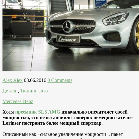
Alex Alex
08.06.2016
0 Comments
Детали
,
Тюнинг авто
Mercedes-Benz
Хотя
преемник SLS AMG
изначально впечатляет своей
мощностью, это не остановило тюнеров немецкого ателье
Lorinser построить более мощный спорткар.
Описанный как «сильное увеличение мощности», пакет