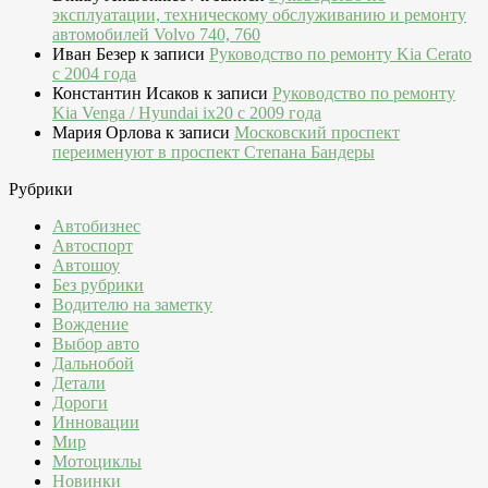
эксплуатации, техническому обслуживанию и ремонту
автомобилей Volvo 740, 760
Иван Безер
к записи
Руководство по ремонту Kia Cerato
c 2004 года
Константин Исаков
к записи
Руководство по ремонту
Kia Venga / Hyundai ix20 c 2009 года
Мария Орлова
к записи
Московский проспект
переименуют в проспект Степана Бандеры
Рубрики
Автобизнес
Автоспорт
Автошоу
Без рубрики
Водителю на заметку
Вождение
Выбор авто
Дальнобой
Детали
Дороги
Инновации
Мир
Мотоциклы
Новинки