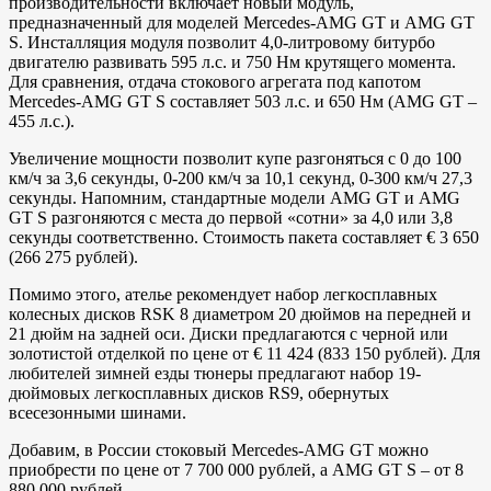
производительности включает новый модуль,
предназначенный для моделей Mercedes-AMG GT и AMG GT
S. Инсталляция модуля позволит 4,0-литровому битурбо
двигателю развивать 595 л.с. и 750 Нм крутящего момента.
Для сравнения, отдача стокового агрегата под капотом
Mercedes-AMG GT S составляет 503 л.с. и 650 Нм (AMG GT –
455 л.с.).
Увеличение мощности позволит купе разгоняться с 0 до 100
км/ч за 3,6 секунды, 0-200 км/ч за 10,1 секунд, 0-300 км/ч 27,3
секунды. Напомним, стандартные модели AMG GT и AMG
GT S разгоняются с места до первой «сотни» за 4,0 или 3,8
секунды соответственно. Стоимость пакета составляет € 3 650
(266 275 рублей).
Помимо этого, ателье рекомендует набор легкосплавных
колесных дисков RSK 8 диаметром 20 дюймов на передней и
21 дюйм на задней оси. Диски предлагаются с черной или
золотистой отделкой по цене от € 11 424 (833 150 рублей). Для
любителей зимней езды тюнеры предлагают набор 19-
дюймовых легкосплавных дисков RS9, обернутых
всесезонными шинами.
Добавим, в России стоковый Mercedes-AMG GT можно
приобрести по цене от 7 700 000 рублей, а AMG GT S – от 8
880 000 рублей.