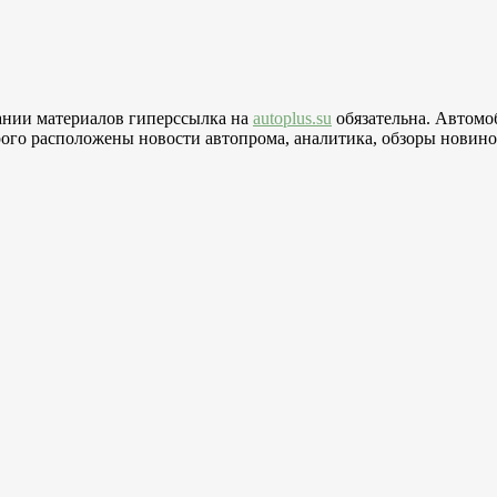
вании материалов гиперссылка на
autoplus.su
обязательна. Автомо
го расположены новости автопрома, аналитика, обзоры новинок