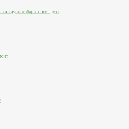
озки крупногабаритного груза
монт
W