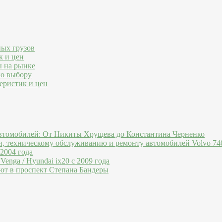
ных грузов
к и цен
ы на рынке
по выбору
еристик и цен
втомобилей: От Никиты Хрущева до Константина Черненко
и, техническому обслуживанию и ремонту автомобилей Volvo 740
 2004 года
Venga / Hyundai ix20 c 2009 года
ют в проспект Степана Бандеры