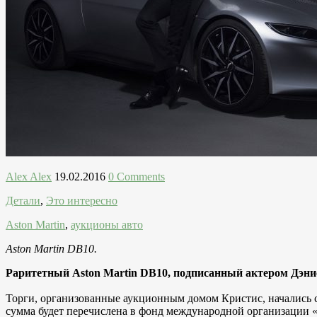
Alex Alex
19.02.2016
0 Comments
Детали
,
Это интересно
Aston Martin
,
аукционы авто
Aston Martin DB10.
Раритетный Aston Martin DB10, подписанный актером Дэние
Торги, организованные аукционным домом Кристис, начались с 
сумма будет перечислена в фонд международной организации «