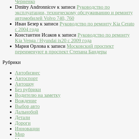
Черненко
Dmitry Andronnicov
к записи
Руководство по
эксплуатации, техническому обслуживанию и ремонту
автомобилей Volvo 740, 760
Иван Безер
к записи
Руководство по ремонту Kia Cerato
c 2004 года
Константин Исаков
к записи
Руководство по ремонту
Kia Venga / Hyundai ix20 c 2009 года
Мария Орлова
к записи
Московский проспект
переименуют в проспект Степана Бандеры
Рубрики
Автобизнес
Автоспорт
Автошоу
Без рубрики
Водителю на заметку
Вождение
Выбор авто
Дальнобой
Детали
Дороги
Инновации
Мир