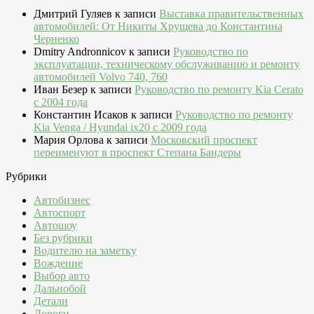
Дмитрий Гуляев
к записи
Выставка правительственных
автомобилей: От Никиты Хрущева до Константина
Черненко
Dmitry Andronnicov
к записи
Руководство по
эксплуатации, техническому обслуживанию и ремонту
автомобилей Volvo 740, 760
Иван Безер
к записи
Руководство по ремонту Kia Cerato
c 2004 года
Константин Исаков
к записи
Руководство по ремонту
Kia Venga / Hyundai ix20 c 2009 года
Мария Орлова
к записи
Московский проспект
переименуют в проспект Степана Бандеры
Рубрики
Автобизнес
Автоспорт
Автошоу
Без рубрики
Водителю на заметку
Вождение
Выбор авто
Дальнобой
Детали
Дороги