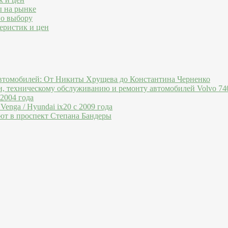
ы на рынке
по выбору
еристик и цен
втомобилей: От Никиты Хрущева до Константина Черненко
и, техническому обслуживанию и ремонту автомобилей Volvo 740
 2004 года
Venga / Hyundai ix20 c 2009 года
ют в проспект Степана Бандеры