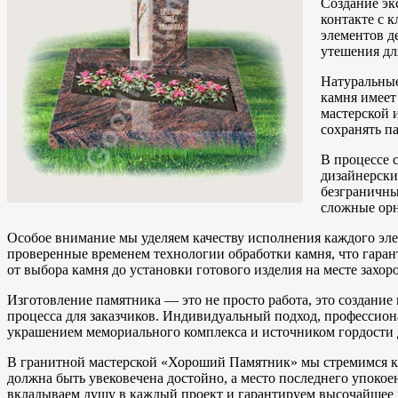
Создание эк
контакте с 
элементов д
утешения дл
Натуральные
камня имеет
мастерской 
сохранять п
В процессе 
дизайнерски
безграничны
сложные ор
Особое внимание мы уделяем качеству исполнения каждого эл
проверенные временем технологии обработки камня, что гаран
от выбора камня до установки готового изделия на месте захор
Изготовление памятника — это не просто работа, это создани
процесса для заказчиков. Индивидуальный подход, профессион
украшением мемориального комплекса и источником гордости 
В гранитной мастерской «Хороший Памятник» мы стремимся к 
должна быть увековечена достойно, а место последнего упокое
вкладываем душу в каждый проект и гарантируем высочайшее 