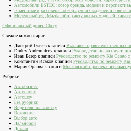
Автомобили ESTEO: обзор бренда, модели и перспектив
7-местные кроссоверы: обзор лучших моделей и советы 
Модельный ряд Mazda: обзор актуальных моделей, характ
Официальный дилер Chery
Свежие комментарии
Дмитрий Гуляев
к записи
Выставка правительственных а
Dmitry Andronnicov
к записи
Руководство по эксплуатаци
Иван Безер
к записи
Руководство по ремонту Kia Cerato c
Константин Исаков
к записи
Руководство по ремонту Kia 
Мария Орлова
к записи
Московский проспект переимену
Рубрики
Автобизнес
Автоспорт
Автошоу
Без рубрики
Водителю на заметку
Вождение
Выбор авто
Дальнобой
Детали