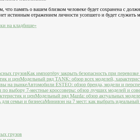
ом, что память о вашем близком человеке будет сохранена с до
анет истинным отражением личности усопшего и будет служить 
ики на кладбище»
Как импортёру закрыть безопасность при перевозке
Модельный ряд TANK: обзор всех моделей, характерис
Автомобили ESTEO: обзор бренда, модели и персп
7-местные кроссоверы: обзор лучших моделей и сов
Модельный ряд Mazda: обзор актуальных моделе
Минивэн на 7 мест: как выбрать идеальный 
ных грузов
к и цен