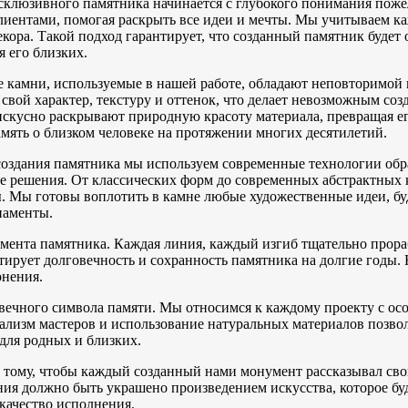
склюзивного памятника начинается с глубокого понимания поже
клиентами, помогая раскрыть все идеи и мечты. Мы учитываем к
екора. Такой подход гарантирует, что созданный памятник будет
я его близких.
 камни, используемые в нашей работе, обладают неповторимой
 свой характер, текстуру и оттенок, что делает невозможным с
искусно раскрывают природную красоту материала, превращая его 
амять о близком человеке на протяжении многих десятилетий.
создания памятника мы используем современные технологии обр
е решения. От классических форм до современных абстрактных
. Мы готовы воплотить в камне любые художественные идеи, бу
наменты.
емента памятника. Каждая линия, каждый изгиб тщательно прор
тирует долговечность и сохранность памятника на долгие годы
онения.
е вечного символа памяти. Мы относимся к каждому проекту с ос
ализм мастеров и использование натуральных материалов позво
для родных и близких.
тому, чтобы каждый созданный нами монумент рассказывал сво
ния должно быть украшено произведением искусства, которое буд
качество исполнения.