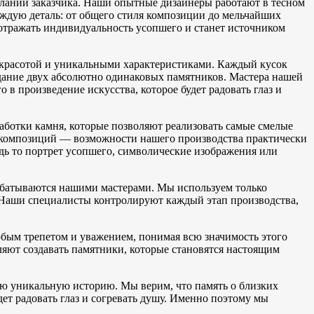
ланий заказчика. Наши опытные дизайнеры работают в тесном
аждую деталь: от общего стиля композиции до мельчайших
 отражать индивидуальность усопшего и станет источником
 красотой и уникальными характеристиками. Каждый кусок
оздание двух абсолютно одинаковых памятников. Мастера нашей
в произведение искусства, которое будет радовать глаз и
аботки камня, которые позволяют реализовать самые смелые
 композиций — возможности нашего производства практически
дь то портрет усопшего, символические изображения или
абатываются нашими мастерами. Мы используем только
. Наши специалисты контролируют каждый этап производства,
обым трепетом и уважением, понимая всю значимость этого
ляют создавать памятники, которые становятся настоящим
ю уникальную историю. Мы верим, что память о близких
ет радовать глаз и согревать душу. Именно поэтому мы