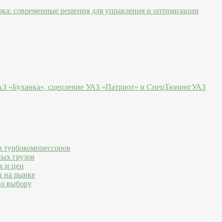
рка: современные решения для управления и оптимизации
УАЗ «Буханка», сцепление УАЗ «Патриот» и СпецТюнингУАЗ
а турбокомпрессоров
ных грузов
к и цен
ы на рынке
по выбору