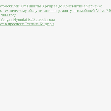
втомобилей: От Никиты Хрущева до Константина Черненко
и, техническому обслуживанию и ремонту автомобилей Volvo 740
 2004 года
Venga / Hyundai ix20 c 2009 года
ют в проспект Степана Бандеры