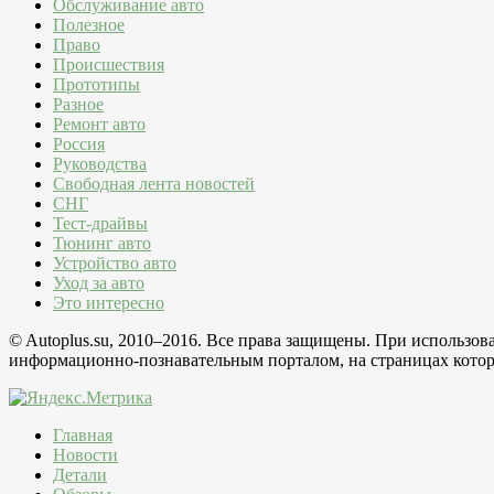
Обслуживание авто
Полезное
Право
Происшествия
Прототипы
Разное
Ремонт авто
Россия
Руководства
Свободная лента новостей
СНГ
Тест-драйвы
Тюнинг авто
Устройство авто
Уход за авто
Это интересно
© Autoplus.su, 2010–2016. Все права защищены. При использо
информационно-познавательным порталом, на страницах которо
Главная
Новости
Детали