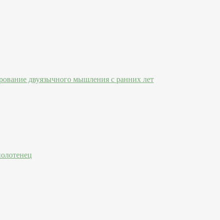
рование двуязычного мышления с ранних лет
полотенец