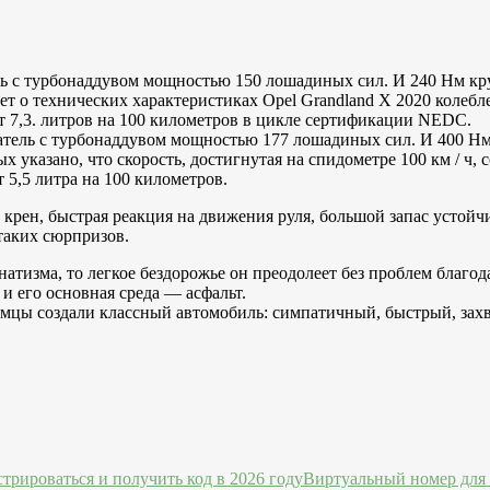
ь с турбонаддувом мощностью 150 лошадиных сил. И 240 Нм крут
 о технических характеристиках Opel Grandland X 2020 колеблетс
яет 7,3. литров на 100 километров в цикле сертификации NEDC.
ель с турбонаддувом мощностью 177 лошадиных сил. И 400 Нм кр
казано, что скорость, достигнутая на спидометре 100 км / ч, со
 5,5 литра на 100 километров.
ен, быстрая реакция на движения руля, большой запас устойчи
таких сюрпризов.
натизма, то легкое бездорожье он преодолеет без проблем благод
 и его основная среда — асфальт.
немцы создали классный автомобиль: симпатичный, быстрый, за
Виртуальный номер для 