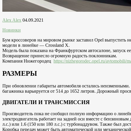
Alex Alex
04.09.2021
Новинки
Бум кроссоверов на мировом рынке заставил Opel выпустить н
модели в линейке — Crossland X.
Модель была показана на Франкфуртском автосалоне, запуск ее
Возвращение принесло огромную радость поклонникам.
Компания Нижегородец
https://nizhegorodec.opel.ru/avtomobili/
РАЗМЕРЫ
При обновлении габариты автомобиля остались неизменными. Д
багажника варьируется от 514 до 1652 литров. Дорожный просв
ДВИГАТЕЛИ И ТРАНСМИССИЯ
Производитель пока не сообщил полную информацию о линейке 
электродвигатель работает на задней оси вместе с бензиновым 
л.с.) или 1.6 (150 или 180 л.с.) с турбонаддувом. Также был 
Коробка передач может быть автоматической или механической