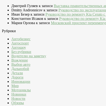
Дмитрий Гуляев
к записи
Выставка правительственных а
Dmitry Andronnicov
к записи
Руководство по эксплуатаци
Иван Безер
к записи
Руководство по ремонту Kia Cerato c
Константин Исаков
к записи
Руководство по ремонту Kia 
Мария Орлова
к записи
Московский проспект переимену
Рубрики
Автобизнес
Автоспорт
Автошоу
Без рубрики
Водителю на заметку
Вождение
Выбор авто
Дальнобой
Детали
Дороги
Инновации
Мир
Мотоциклы
Новинки
Новости
Обзоры