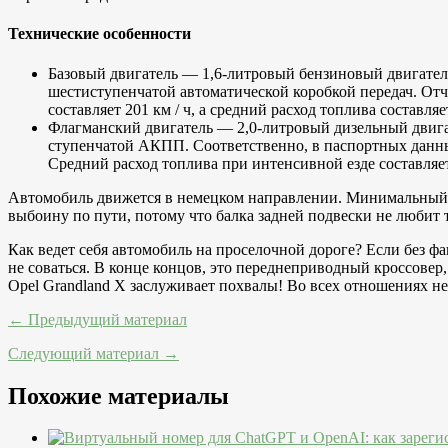
Технические особенности
Базовый двигатель — 1,6-литровый бензиновый двигател
шестиступенчатой автоматической коробкой передач. Отчет
составляет 201 км / ч, а средний расход топлива составл
Флагманский двигатель — 2,0-литровый дизельный двигат
ступенчатой АКПП. Соответственно, в паспортных данных у
Средний расход топлива при интенсивной езде составляет
Автомобиль движется в немецком направлении. Минимальный кр
выбоину по пути, потому что балка задней подвески не любит 
Как ведет себя автомобиль на проселочной дороге? Если без фа
не соваться. В конце концов, это переднеприводный кроссовер,
Opel Grandland X заслуживает похвалы! Во всех отношениях 
← Предыдущий материал
Следующий материал →
Похожие материалы