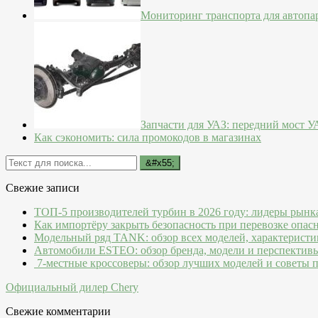
Мониторинг транспорта для автопа
Запчасти для УАЗ: передний мост 
Как сэкономить: сила промокодов в магазинах
Свежие записи
ТОП-5 производителей турбин в 2026 году: лидеры рынк
Как импортёру закрыть безопасность при перевозке опас
Модельный ряд TANK: обзор всех моделей, характеристи
Автомобили ESTEO: обзор бренда, модели и перспектив
7-местные кроссоверы: обзор лучших моделей и советы 
Официальный дилер Chery
Свежие комментарии