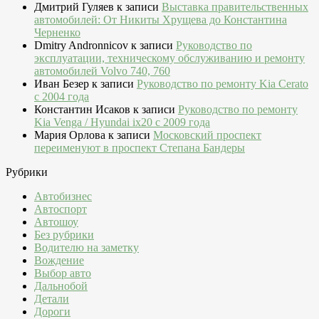
Дмитрий Гуляев
к записи
Выставка правительственных
автомобилей: От Никиты Хрущева до Константина
Черненко
Dmitry Andronnicov
к записи
Руководство по
эксплуатации, техническому обслуживанию и ремонту
автомобилей Volvo 740, 760
Иван Безер
к записи
Руководство по ремонту Kia Cerato
c 2004 года
Константин Исаков
к записи
Руководство по ремонту
Kia Venga / Hyundai ix20 c 2009 года
Мария Орлова
к записи
Московский проспект
переименуют в проспект Степана Бандеры
Рубрики
Автобизнес
Автоспорт
Автошоу
Без рубрики
Водителю на заметку
Вождение
Выбор авто
Дальнобой
Детали
Дороги