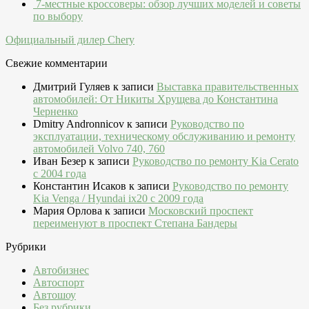
7-местные кроссоверы: обзор лучших моделей и советы
по выбору
Официальный дилер Chery
Свежие комментарии
Дмитрий Гуляев
к записи
Выставка правительственных
автомобилей: От Никиты Хрущева до Константина
Черненко
Dmitry Andronnicov
к записи
Руководство по
эксплуатации, техническому обслуживанию и ремонту
автомобилей Volvo 740, 760
Иван Безер
к записи
Руководство по ремонту Kia Cerato
c 2004 года
Константин Исаков
к записи
Руководство по ремонту
Kia Venga / Hyundai ix20 c 2009 года
Мария Орлова
к записи
Московский проспект
переименуют в проспект Степана Бандеры
Рубрики
Автобизнес
Автоспорт
Автошоу
Без рубрики