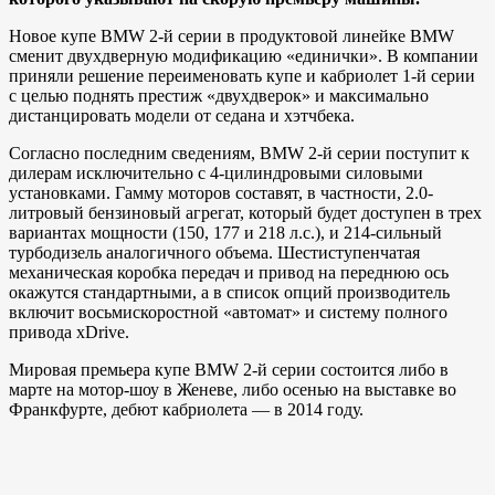
Новое купе BMW 2-й серии в продуктовой линейке BMW
сменит двухдверную модификацию «единички». В компании
приняли решение переименовать купе и кабриолет 1-й серии
с целью поднять престиж «двухдверок» и максимально
дистанцировать модели от седана и хэтчбека.
Согласно последним сведениям, BMW 2-й серии поступит к
дилерам исключительно с 4-цилиндровыми силовыми
установками. Гамму моторов составят, в частности, 2.0-
литровый бензиновый агрегат, который будет доступен в трех
вариантах мощности (150, 177 и 218 л.с.), и 214-сильный
турбодизель аналогичного объема. Шестиступенчатая
механическая коробка передач и привод на переднюю ось
окажутся стандартными, а в список опций производитель
включит восьмискоростной «автомат» и систему полного
привода xDrive.
Мировая премьера купе BMW 2-й серии состоится либо в
марте на мотор-шоу в Женеве, либо осенью на выставке во
Франкфурте, дебют кабриолета — в 2014 году.