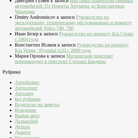
Дмитрий Гуляев
к записи
Выставка правительственных
автомобилей: От Никиты Хрущева до Константина
Черненко
Dmitry Andronnicov
к записи
Руководство по
эксплуатации, техническому обслуживанию и ремонту
автомобилей Volvo 740, 760
Иван Безер
к записи
Руководство по ремонту Kia Cerato
c 2004 года
Константин Исаков
к записи
Руководство по ремонту
Kia Venga / Hyundai ix20 c 2009 года
Мария Орлова
к записи
Московский проспект
переименуют в проспект Степана Бандеры
Рубрики
Автобизнес
Автоспорт
Автошоу
Без рубрики
Водителю на заметку
Вождение
Выбор авто
Дальнобой
Детали
Дороги
Инновации