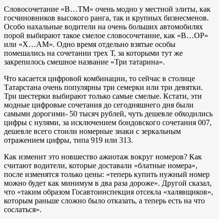
Словосочетание «В…ТМ» очень модно у местной элиты, как
госчиновников высокого ранга, так и крупных бизнесменов.
Особо нахальные водители на очень больших автомобилях
порой выбирают такое смелое словосочетание, как «В…ОР»
или «Х…АМ». Одно время отдельно взятые особы
помешались на сочетании трех Т, за которыми тут же
закрепилось смешное название «Три татарина».
Что касается цифровой комбинации, то сейчас в столице
Татарстана очень популярны три семерки или три девятки.
Три шестерки выбирают только самые смелые. Кстати, эти
модные цифровые сочетания до сегодняшнего дня были
самыми дорогими- 50 тысяч рублей, чуть дешевле обходились
цифры с нулями, за исключением бондовского сочетания 007,
дешевле всего стоили номерные знаки с зеркальным
отражением цифры, типа 919 или 313.
Как изменит это новшество ажиотаж вокруг номеров? Как
считают водители, которые доставали «блатные номера»,
после изменятся только цены: «теперь купить нужный номер
можно будет как минимум в два раза дороже». Другой сказал,
что «таким образом Госавтоинспекция отсекла «халявщиков»,
которым раньше сложно было отказать, а теперь есть на что
сослаться».