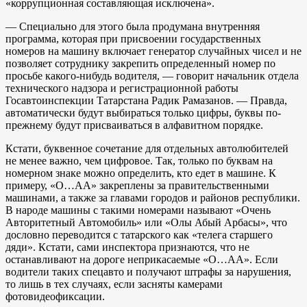
«коррупционная составляющая исключена».
— Специально для этого была продумана внутренняя
программа, которая при присвоении государственных
номеров на машину включает генератор случайных чисел и не
позволяет сотруднику закрепить определенный номер по
просьбе какого-нибудь водителя, — говорит начальник отдела
технического надзора и регистрационной работы
Госавтоинспекции Татарстана Радик Рамазанов. — Правда,
автоматически будут выбираться только цифры, буквы по-
прежнему будут присваиваться в алфавитном порядке.
Кстати, буквенное сочетание для отдельных автолюбителей
не менее важно, чем цифровое. Так, только по буквам на
номерном знаке можно определить, кто едет в машине. К
примеру, «О…АА» закреплены за правительственными
машинами, а также за главами городов и районов республики.
В народе машины с такими номерами называют «Очень
Авторитетный Автомобиль» или «Олы Абый Арбасы», что
дословно переводится с татарского как «телега старшего
дяди». Кстати, сами инспектора признаются, что не
останавливают на дороге неприкасаемые «О…АА». Если
водители таких спецавто и получают штрафы за нарушения,
то лишь в тех случаях, если засняты камерами
фотовидеофиксации.