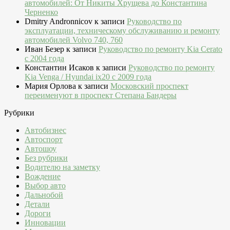
автомобилей: От Никиты Хрущева до Константина
Черненко
Dmitry Andronnicov
к записи
Руководство по
эксплуатации, техническому обслуживанию и ремонту
автомобилей Volvo 740, 760
Иван Безер
к записи
Руководство по ремонту Kia Cerato
c 2004 года
Константин Исаков
к записи
Руководство по ремонту
Kia Venga / Hyundai ix20 c 2009 года
Мария Орлова
к записи
Московский проспект
переименуют в проспект Степана Бандеры
Рубрики
Автобизнес
Автоспорт
Автошоу
Без рубрики
Водителю на заметку
Вождение
Выбор авто
Дальнобой
Детали
Дороги
Инновации