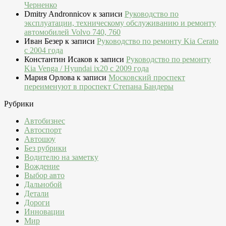
Черненко
Dmitry Andronnicov
к записи
Руководство по
эксплуатации, техническому обслуживанию и ремонту
автомобилей Volvo 740, 760
Иван Безер
к записи
Руководство по ремонту Kia Cerato
c 2004 года
Константин Исаков
к записи
Руководство по ремонту
Kia Venga / Hyundai ix20 c 2009 года
Мария Орлова
к записи
Московский проспект
переименуют в проспект Степана Бандеры
Рубрики
Автобизнес
Автоспорт
Автошоу
Без рубрики
Водителю на заметку
Вождение
Выбор авто
Дальнобой
Детали
Дороги
Инновации
Мир