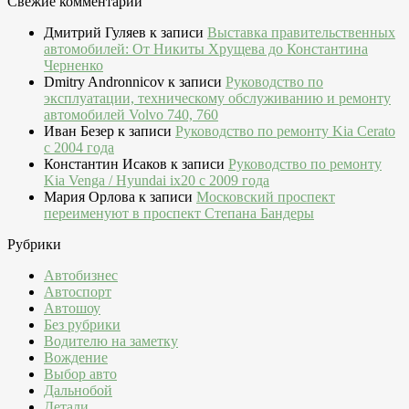
Свежие комментарии
Дмитрий Гуляев
к записи
Выставка правительственных
автомобилей: От Никиты Хрущева до Константина
Черненко
Dmitry Andronnicov
к записи
Руководство по
эксплуатации, техническому обслуживанию и ремонту
автомобилей Volvo 740, 760
Иван Безер
к записи
Руководство по ремонту Kia Cerato
c 2004 года
Константин Исаков
к записи
Руководство по ремонту
Kia Venga / Hyundai ix20 c 2009 года
Мария Орлова
к записи
Московский проспект
переименуют в проспект Степана Бандеры
Рубрики
Автобизнес
Автоспорт
Автошоу
Без рубрики
Водителю на заметку
Вождение
Выбор авто
Дальнобой
Детали