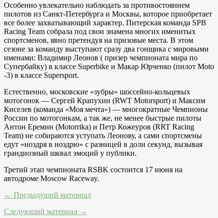
Особенно увлекательно наблюдать за противостоянием
пилотов из Санкт-Петербурга и Москвы, которое приобретает
все более захватывающий характер. Питерская команда SPB
Racing Team собрала под свои знамена многих именитых
спортсменов, явно претендуя на призовые места. В этом
сезоне за команду выступают сразу два гонщика с мировыми
именами: Владимир Леонов ( призер чемпионата мира по
Супербайку) в классе Superbike и Макар Юрченко (пилот Moto
-3) в классе Supersport.
Естественно, московские «зубры» шоссейно-кольцевых
мотогонок — Сергей Крапухин (RWT Motorsport) и Максим
Киселев (команда «Моя мечта») — многократные Чемпионы
России по мотогонкам, а так же, не менее быстрые пилоты
Антон Еремин (Motorrika) и Петр Кожеуров (RRT Racing
Team) не собираются уступать Леонову, а сами спортсмены
едут «ноздря в ноздрю» с разницей в доли секунд, вызывая
грандиозный шквал эмоций у публики.
Третий этап чемпионата RSBK состоится 17 июня на
автодроме Moscow Raceway.
← Предыдущий материал
Следующий материал →