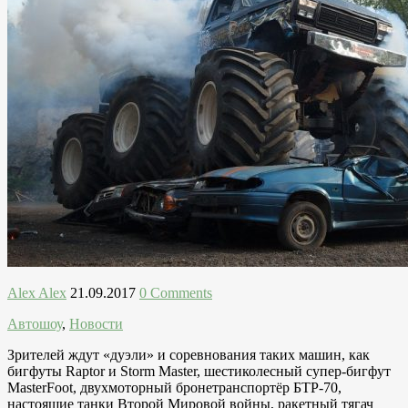
Alex Alex
21.09.2017
0 Comments
Автошоу
,
Новости
Зрителей ждут «дуэли» и соревнования таких машин, как
бигфуты Raptor и Storm Master, шестиколесный супер-бигфут
MasterFoot, двухмоторный бронетранспортёр БТР-70,
настоящие танки Второй Мировой войны, ракетный тягач