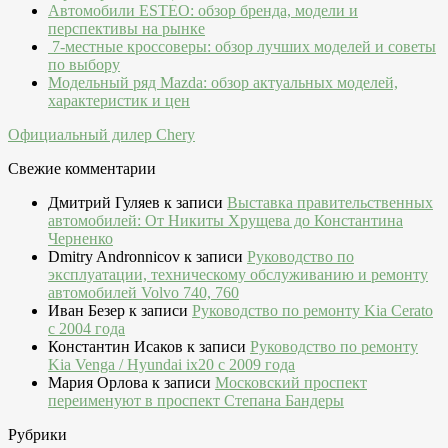
Автомобили ESTEO: обзор бренда, модели и
перспективы на рынке
7-местные кроссоверы: обзор лучших моделей и советы
по выбору
Модельный ряд Mazda: обзор актуальных моделей,
характеристик и цен
Официальный дилер Chery
Свежие комментарии
Дмитрий Гуляев
к записи
Выставка правительственных
автомобилей: От Никиты Хрущева до Константина
Черненко
Dmitry Andronnicov
к записи
Руководство по
эксплуатации, техническому обслуживанию и ремонту
автомобилей Volvo 740, 760
Иван Безер
к записи
Руководство по ремонту Kia Cerato
c 2004 года
Константин Исаков
к записи
Руководство по ремонту
Kia Venga / Hyundai ix20 c 2009 года
Мария Орлова
к записи
Московский проспект
переименуют в проспект Степана Бандеры
Рубрики