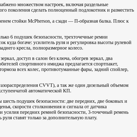
 снабжено множеством настроек, включая раздельные
ого поколения сделать полноценный подлокотник и разместить
нем стойки McPherson, а сзади — П-образная балка. Плюс к
олько 6 подушек безопасности, трехточечные ремни
ок куда богаче: усилитель руля и регулировка высоты рулевой
аднего кресла, полноразмерное колесо.
ркал, доступ в салон без ключа, обогрев зеркал, два
юбителей спортивного имиджа предлагается спортпакет,
ормоза всех колес, противотуманные фары, задний спойлер,
 газораспределения CVVT), а так же один дизельный объемом
ехступенчатой автоматической КП.
 шесть подушек безопасности: две передних, две боковых и
нья, скорости столкновения и сигнала от датчика
ли усилия передних ремней безопасности, 3-точечный ремень
 руля ставят только за дополнительную плату.