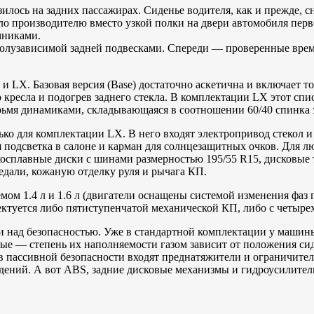
азилось на задних пассажирах. Сиденье водителя, как и прежде,
о производителю вместо узкой полки на двери автомобиля перв
мниками.
олузависимой задней подвесками. Спереди — проверенные време
и LX. Базовая версия (Base) достаточно аскетична и включает т
кресла и подогрев заднего стекла. В комплектации LX этот спис
ьмя динамиками, складывающаяся в соотношении 60/40 спинка з
ко для комплектации LX. В него входят электропривод стекол и зе
 подсветка в салоне и карман для солнцезащитных очков. Для л
сплавные диски с шинами размерностью 195/55 R15, дисковые т
дали, кожаную отделку руля и рычага КП.
мом 1.4 л и 1.6 л (двигатели оснащены системой изменения фаз
лектуется либо пятиступенчатой механической КП, либо с четыр
и над безопасностью. Уже в стандартной комплектации у машины
е — степень их наполняемости газом зависит от положения сиде
тв пассивной безопасности входят преднатяжители и ограничите
идений. А вот ABS, задние дисковые механизмы и гидроусилитель