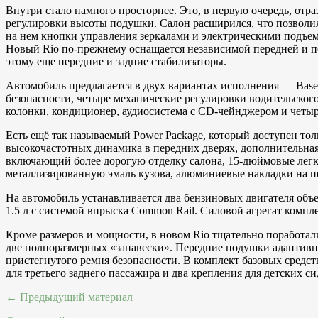
Внутри стало намного просторнее. Это, в первую очередь, отр
регулировки высоты подушки. Салон расширился, что позволил
на нем кнопки управления зеркалами и электрическими подъе
Новый Rio по-прежнему оснащается независимой передней и п
этому еще передние и задние стабилизаторы.
Автомобиль предлагается в двух вариантах исполнения — Base 
безопасности, четыре механические регулировки водительского 
колонки, кондиционер, аудиосистема с CD-чейнджером и четыр
Есть ещё так называемый Power Package, который доступен толь
высокочастотных динамика в передних дверях, дополнительная
включающий более дорогую отделку салона, 15-дюймовые легко
металлизированную эмаль кузова, алюминиевые накладки на пе
На автомобиль устанавливается два бензиновых двигателя объе
1.5 л с системой впрыска Common Rail. Силовой агрегат комп
Кроме размеров и мощности, в новом Rio тщательно поработал
две полноразмерных «занавески». Передние подушки адаптивны
пристегнутого ремня безопасности. В комплект базовых средс
для третьего заднего пассажира и два крепления для детских с
← Предыдущий материал