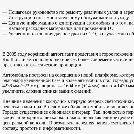
— Пошаговое руководство по ремонту различных узлов и агре
— Инструкцию по самостоятельному обслуживанию и уходу
— Ценную информацию о конструкции автомобиля и о том, ка
— Каталог расходных материалов для проведения ТО
— Уверенность и знания для поездки на СТО, в случае если с
В 2005 году корейский автогигант представил второе поколени
Rio II отличается полностью новым, более современным и, в 
практически классические пропорции.
Автомобиль построен на совершенно новой платформе, которую б
благодаря увеличенной базе и колее автомобиль стал гораздо 
4238 мм (+23 мм), ширина — 1694 мм (+14 мм), высота 1470 мм 
увеличить, сложив спинки задних сидений.
Внешние изменения коснулись в первую очередь светотехники
решетка радиатора. В целом же облик автомобиля изменился н
Гораздо существеннее обновился интерьер. Так, полностью пер
вокруг приборного щитка были выполнены как единое целое и
центральной консоли. В результате передняя панель смотрится
составу, простоте и информативности.