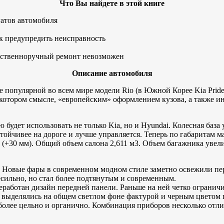
Что Вы найдете в этой книге
гатов автомобиля
к предупредить неисправность
обственноручный ремонт невозможен
Описание автомобиля
е популярной во всем мире модели Rio (в Южной Корее Kia Pride
некотором смысле, «европейским» оформлением кузова, а также 
удет использовать не только Kia, но и Hyundai. Колесная база 
устойчивее на дороге и лучше управляется. Теперь по габаритам
(+30 мм). Общий объем салона 2,611 м3. Объем багажника увелич
. Новые фары в современном модном стиле заметно освежили пе
есильно, но стал более подтянутым и современным.
еработан дизайн передней панели. Раньше на ней четко ограничи
 выделялись на общем светлом фоне фактурой и черным цветом 
 более цельно и органично. Комбинация приборов несколько отли