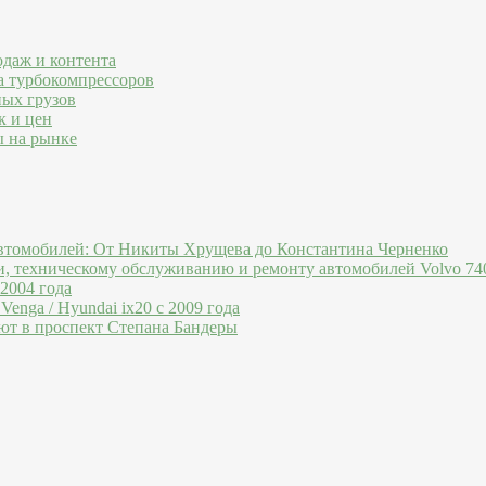
одаж и контента
а турбокомпрессоров
ных грузов
к и цен
ы на рынке
втомобилей: От Никиты Хрущева до Константина Черненко
и, техническому обслуживанию и ремонту автомобилей Volvo 740
 2004 года
Venga / Hyundai ix20 c 2009 года
ют в проспект Степана Бандеры