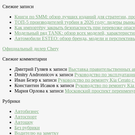
Свежие записи
Книги по SMM: обзор лучших изданий для стратегии, пр
ТОП-5 производителей турбин в 2026 году: лидеры рынк
Как импортёру закрыть безопасность при перевозке опас
Модельный ряд TANK: обзор всех моделей, характеристи
Автомобили ESTEO: обзор бренда, модели и перспектив
Официальный дилер Chery
Свежие комментарии
Дмитрий Гуляев
к записи
Выставка правительственных а
Dmitry Andronnicov
к записи
Руководство по эксплуатаци
Иван Безер
к записи
Руководство по ремонту Kia Cerato c
Константин Исаков
к записи
Руководство по ремонту Kia 
Мария Орлова
к записи
Московский проспект переимену
Рубрики
Автобизнес
Автоспорт
Автошоу
Без рубрики
Водителю на заметку