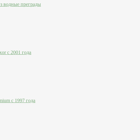
ез водные преграды
or с 2001 года
mium с 1997 года