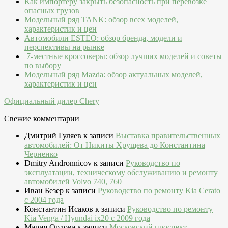
Как импортёру закрыть безопасность при перевозке
опасных грузов
Модельный ряд TANK: обзор всех моделей,
характеристик и цен
Автомобили ESTEO: обзор бренда, модели и
перспективы на рынке
7-местные кроссоверы: обзор лучших моделей и советы
по выбору
Модельный ряд Mazda: обзор актуальных моделей,
характеристик и цен
Официальный дилер Chery
Свежие комментарии
Дмитрий Гуляев
к записи
Выставка правительственных
автомобилей: От Никиты Хрущева до Константина
Черненко
Dmitry Andronnicov
к записи
Руководство по
эксплуатации, техническому обслуживанию и ремонту
автомобилей Volvo 740, 760
Иван Безер
к записи
Руководство по ремонту Kia Cerato
c 2004 года
Константин Исаков
к записи
Руководство по ремонту
Kia Venga / Hyundai ix20 c 2009 года
Мария Орлова
к записи
Московский проспект