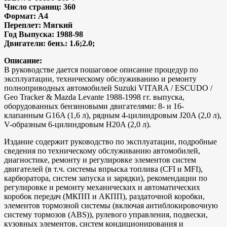
Число страниц: 360
Формат: A4
Переплет: Мягкий
Год Выпуска: 1988-98
Двигатели: бенз.: 1.6;2.0;
Описание:
В руководстве дается пошаговое описание процедур по
эксплуатации, техническому обслуживанию и ремонту
полноприводных автомобилей Suzuki VITARA / ESCUDO /
Geo Tracker & Mazda Levante 1988-1998 гг. выпуска,
оборудованных бензиновыми двигателями: 8- и 16-
клапанным G16A (1,6 л), рядным 4-цилиндровым J20A (2,0 л),
V-образным 6-цилиндровым H20A (2,0 л).
Издание содержит руководство по эксплуатации, подробные
сведения по техническому обслуживанию автомобилей,
диагностике, ремонту и регулировке элементов систем
двигателей (в т.ч. системы впрыска топлива (CFI и MFI),
карбюратора, систем запуска и зарядки), рекомендации по
регулировке и ремонту механических и автоматических
коробок передач (МКПП и АКПП), раздаточной коробки,
элементов тормозной системы (включая антиблокировочную
систему тормозов (ABS)), рулевого управления, подвески,
кузовных элементов, систем кондиционирования и