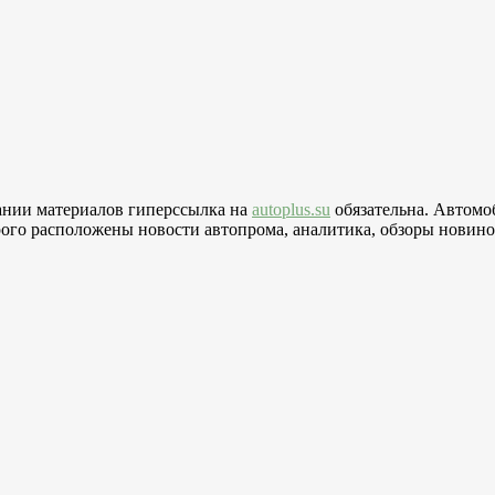
вании материалов гиперссылка на
autoplus.su
обязательна. Автомо
го расположены новости автопрома, аналитика, обзоры новинок