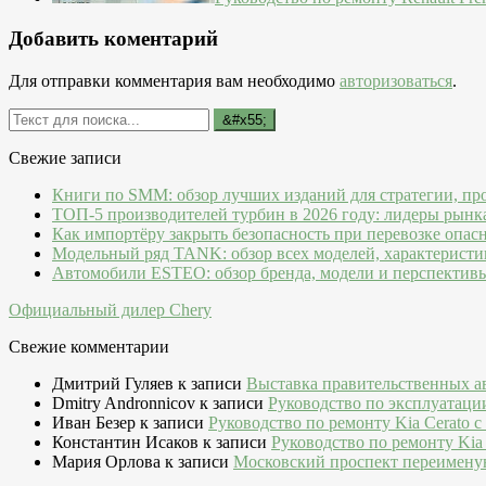
Добавить коментарий
Для отправки комментария вам необходимо
авторизоваться
.
Свежие записи
Книги по SMM: обзор лучших изданий для стратегии, пр
ТОП-5 производителей турбин в 2026 году: лидеры рынк
Как импортёру закрыть безопасность при перевозке опас
Модельный ряд TANK: обзор всех моделей, характеристи
Автомобили ESTEO: обзор бренда, модели и перспектив
Официальный дилер Chery
Свежие комментарии
Дмитрий Гуляев
к записи
Выставка правительственных а
Dmitry Andronnicov
к записи
Руководство по эксплуатаци
Иван Безер
к записи
Руководство по ремонту Kia Cerato c
Константин Исаков
к записи
Руководство по ремонту Kia 
Мария Орлова
к записи
Московский проспект переимену