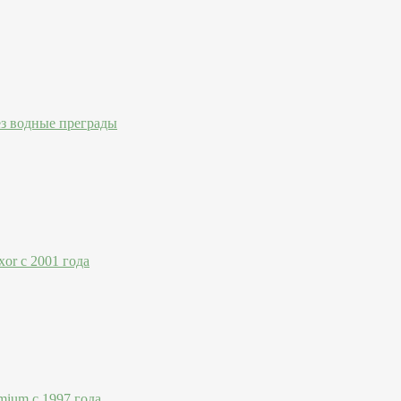
ез водные преграды
or с 2001 года
mium с 1997 года