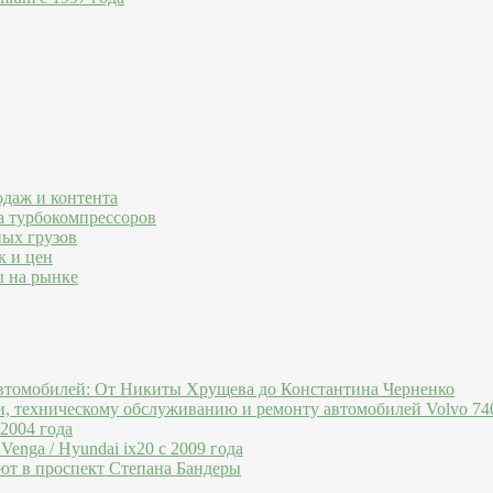
одаж и контента
а турбокомпрессоров
ных грузов
к и цен
ы на рынке
втомобилей: От Никиты Хрущева до Константина Черненко
и, техническому обслуживанию и ремонту автомобилей Volvo 740
 2004 года
Venga / Hyundai ix20 c 2009 года
ют в проспект Степана Бандеры