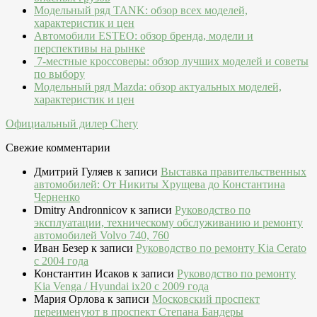
Модельный ряд TANK: обзор всех моделей,
характеристик и цен
Автомобили ESTEO: обзор бренда, модели и
перспективы на рынке
7-местные кроссоверы: обзор лучших моделей и советы
по выбору
Модельный ряд Mazda: обзор актуальных моделей,
характеристик и цен
Официальный дилер Chery
Свежие комментарии
Дмитрий Гуляев
к записи
Выставка правительственных
автомобилей: От Никиты Хрущева до Константина
Черненко
Dmitry Andronnicov
к записи
Руководство по
эксплуатации, техническому обслуживанию и ремонту
автомобилей Volvo 740, 760
Иван Безер
к записи
Руководство по ремонту Kia Cerato
c 2004 года
Константин Исаков
к записи
Руководство по ремонту
Kia Venga / Hyundai ix20 c 2009 года
Мария Орлова
к записи
Московский проспект
переименуют в проспект Степана Бандеры