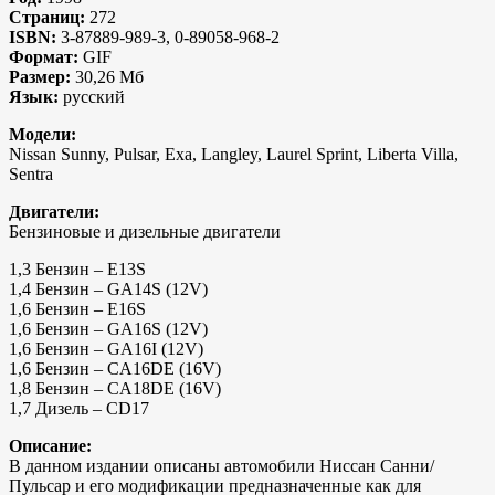
Страниц:
272
ISBN:
3-87889-989-3, 0-89058-968-2
Формат:
GIF
Размер:
30,26 Мб
Язык:
русский
Модели:
Nissan Sunny, Pulsar, Exa, Langley, Laurel Sprint, Liberta Villa,
Sentra
Двигатели:
Бензиновые и дизельные двигатели
1,3 Бензин – E13S
1,4 Бензин – GA14S (12V)
1,6 Бензин – E16S
1,6 Бензин – GA16S (12V)
1,6 Бензин – GA16I (12V)
1,6 Бензин – CA16DE (16V)
1,8 Бензин – CA18DE (16V)
1,7 Дизель – CD17
Описание:
В данном издании описаны автомобили Ниссан Санни/
Пульсар и его модификации предназначенные как для