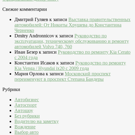
Свежие комментарии
Дмитрий Гуляев
к записи
Выставка правительственных
автомобилей: От Никиты Хрущева до Константина
Черненко
Dmitry Andronnicov
к записи
Руководство по
эксплуатации, техническому обслуживанию и ремонту
автомобилей Volvo 740, 760
Иван Безер
к записи
Руководство по ремонту Kia Cerato
c 2004 года
Константин Исаков
к записи
Руководство по ремонту
Kia Venga / Hyundai ix20 c 2009 года
Мария Орлова
к записи
Московский проспект
переименуют в проспект Степана Бандеры
Рубрики
Автобизнес
Автоспорт
Автошоу
Без рубрики
Водителю на заметку
Вождение
Выбор авто