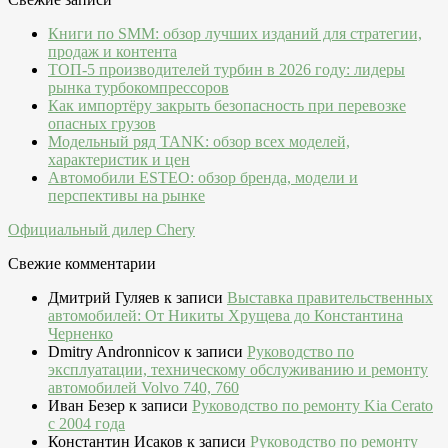
Книги по SMM: обзор лучших изданий для стратегии,
продаж и контента
ТОП-5 производителей турбин в 2026 году: лидеры
рынка турбокомпрессоров
Как импортёру закрыть безопасность при перевозке
опасных грузов
Модельный ряд TANK: обзор всех моделей,
характеристик и цен
Автомобили ESTEO: обзор бренда, модели и
перспективы на рынке
Официальный дилер Chery
Свежие комментарии
Дмитрий Гуляев
к записи
Выставка правительственных
автомобилей: От Никиты Хрущева до Константина
Черненко
Dmitry Andronnicov
к записи
Руководство по
эксплуатации, техническому обслуживанию и ремонту
автомобилей Volvo 740, 760
Иван Безер
к записи
Руководство по ремонту Kia Cerato
c 2004 года
Константин Исаков
к записи
Руководство по ремонту