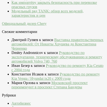
Как импортёру закрыть безопасность при перевозке
опасных грузов
Модельный ряд TANK: обзор всех моделей,
характеристик и цен
Официальный дилер Chery
Свежие комментарии
Дмитрий Гуляев
к записи
Выставка правительственных
автомобилей: От Никиты Хрущева до Константина
Черненко
Dmitry Andronnicov
к записи
Руководство по
эксплуатации, техническому обслуживанию и ремонту
автомобилей Volvo 740, 760
Иван Безер
к записи
Руководство по ремонту Kia Cerato
c 2004 года
Константин Исаков
к записи
Руководство по ремонту
Kia Venga / Hyundai ix20 c 2009 года
Мария Орлова
к записи
Московский проспект
переименуют в проспект Степана Бандеры
Рубрики
Автобизнес