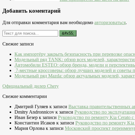
Добавить коментарий
Для отправки комментария вам необходимо
авторизоваться
.
Свежие записи
Как импортёру закрыть безопасность при перевозке опас
Модельный ряд TANK: обзор всех моделей, характеристи
Автомобили ESTEO: обзор бренда, модели и перспектив
7-местные кроссоверы: обзор лучших моделей и советы 
Модельный ряд Mazda: обзор актуальных моделей, характ
Официальный дилер Chery
Свежие комментарии
Дмитрий Гуляев
к записи
Выставка правительственных а
Dmitry Andronnicov
к записи
Руководство по эксплуатаци
Иван Безер
к записи
Руководство по ремонту Kia Cerato c
Константин Исаков
к записи
Руководство по ремонту Kia 
Мария Орлова
к записи
Московский проспект переимену