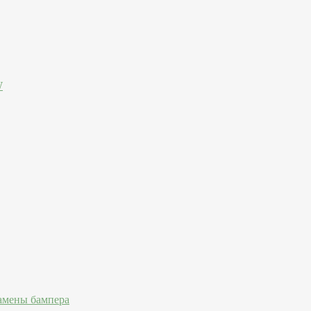
W
амены бампера