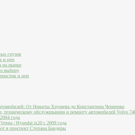
ных грузов
к и цен
ы на рынке
по выбору
еристик и цен
втомобилей: От Никиты Хрущева до Константина Черненко
и, техническому обслуживанию и ремонту автомобилей Volvo 740
 2004 года
Venga / Hyundai ix20 c 2009 года
ют в проспект Степана Бандеры