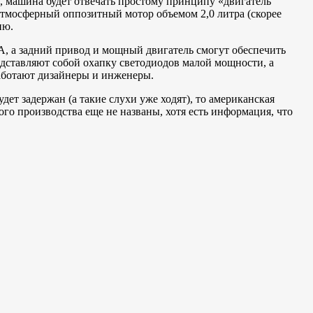
, машина будет отвечать простому принципу «двигатель
 атмосферный оппозитный мотор объемом 2,0 литра (скорее
ию.
A, а задний привод и мощный двигатель смогут обеспечить
дставляют собой охапку светодиодов малой мощности, а
аботают дизайнеры и инженеры.
дет задержан (а такие слухи уже ходят), то американская
ного производства еще не названы, хотя есть информация, что