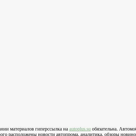
вании материалов гиперссылка на
autoplus.su
обязательна. Автомо
го расположены новости автопрома, аналитика, обзоры новинок