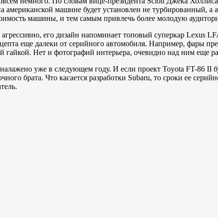
совсем немного. По словам вице-президента Scion Джека Холлиса
I на американской машине будет установлен не турбированный, а
стоимость машины, и тем самым привлечь более молодую аудитор
 агрессивно, его дизайн напоминает топовый суперкар Lexus LF
епта еще далеки от серийного автомобиля. Например, фары пре
й гайкой. Нет и фотографий интерьера, очевидно над ним еще р
алажено уже в следующем году. И если проект Toyota FT-86 II бу
чного брата. Что касается разработки Subaru, то сроки ее серий
тель.