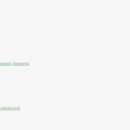
амены бампера
втомобилей