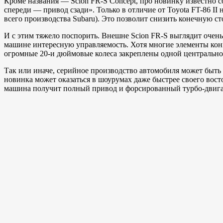
Кроме названия — Scion FR-S Concept, про новинку известно 
спереди — привод сзади». Только в отличие от Toyota FT-86 I
всего производства Subaru). Это позволит снизить конечную 
И с этим тяжело поспорить. Внешне Scion FR-S выглядит очень
машине интересную управляемость. Хотя многие элементы конц
огромные 20-и дюймовые колеса закреплены одной центрально
Так или иначе, серийное производство автомобиля может быть н
новинка может оказаться в шоурумах даже быстрее своего восто
машина получит полный привод и форсированный турбо-двига