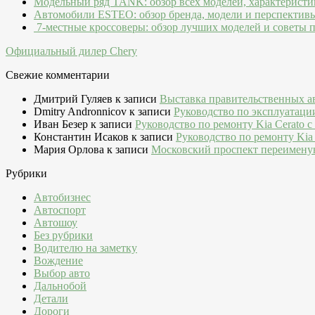
Модельный ряд TANK: обзор всех моделей, характеристи
Автомобили ESTEO: обзор бренда, модели и перспектив
7-местные кроссоверы: обзор лучших моделей и советы 
Официальный дилер Chery
Свежие комментарии
Дмитрий Гуляев
к записи
Выставка правительственных а
Dmitry Andronnicov
к записи
Руководство по эксплуатаци
Иван Безер
к записи
Руководство по ремонту Kia Cerato c
Константин Исаков
к записи
Руководство по ремонту Kia 
Мария Орлова
к записи
Московский проспект переимену
Рубрики
Автобизнес
Автоспорт
Автошоу
Без рубрики
Водителю на заметку
Вождение
Выбор авто
Дальнобой
Детали
Дороги