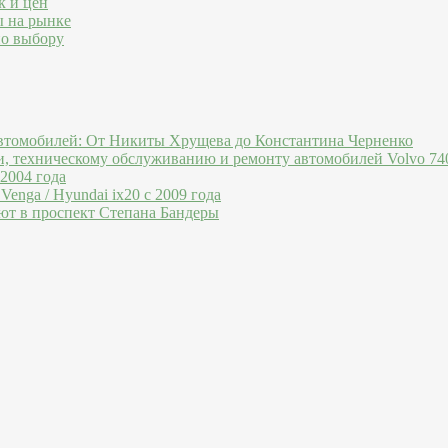
к и цен
ы на рынке
по выбору
втомобилей: От Никиты Хрущева до Константина Черненко
и, техническому обслуживанию и ремонту автомобилей Volvo 740
 2004 года
Venga / Hyundai ix20 c 2009 года
ют в проспект Степана Бандеры