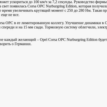
может ускориться до 100 км/ч за 7,2 секунды. Руководство фир
а свет появилась Corsa OPC Nurburgring Edition, которая получи
 время увеличивать крутящий момент с 250 до 280 Нм. Такая пр
 еще не все.
sa OPC в ее лимитированную коллегу. Улучшение динамики в Op
м спереди и на 15 мм сзади. Тормозную систему облегчили, эле
 не каждый желающий – Opel Corsa OPC Nurburgring Edition буде
ворить о Германии.