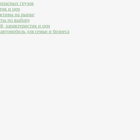
 опасных грузов
тик и цен
ективы на рынке
еты по выбору
й, характеристик и цен
автомобиль для семьи и бизнеса