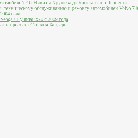
втомобилей: От Никиты Хрущева до Константина Черненко
и, техническому обслуживанию и ремонту автомобилей Volvo 740
 2004 года
Venga / Hyundai ix20 c 2009 года
ют в проспект Степана Бандеры