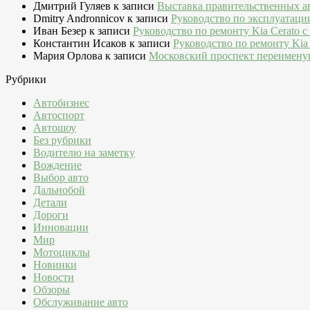
Дмитрий Гуляев
к записи
Выставка правительственных а
Dmitry Andronnicov
к записи
Руководство по эксплуатаци
Иван Безер
к записи
Руководство по ремонту Kia Cerato c
Константин Исаков
к записи
Руководство по ремонту Kia 
Мария Орлова
к записи
Московский проспект переимену
Рубрики
Автобизнес
Автоспорт
Автошоу
Без рубрики
Водителю на заметку
Вождение
Выбор авто
Дальнобой
Детали
Дороги
Инновации
Мир
Мотоциклы
Новинки
Новости
Обзоры
Обслуживание авто