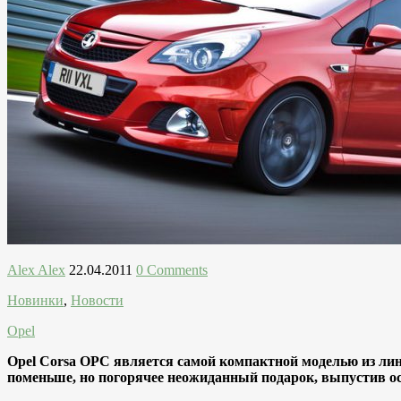
Alex Alex
22.04.2011
0 Comments
Новинки
,
Новости
Opel
Opel Corsa OPC является самой компактной моделью из лин
поменьше, но погорячее неожиданный подарок, выпустив ос