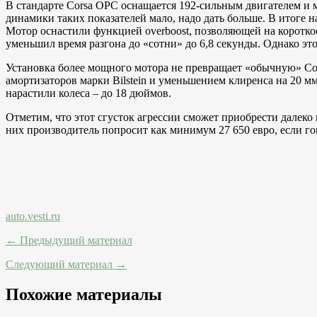
В стандарте Corsa OPC оснащается 192-сильным двигателем и 
динамики таких показателей мало, надо дать больше. В итоге н
Мотор оснастили функцией overboost, позволяющей на короткое
уменьшил время разгона до «сотни» до 6,8 секунды. Однако это
Установка более мощного мотора не превращает «обычную» Cor
амортизаторов марки Bilstein и уменьшением клиренса на 20 м
нарастили колеса – до 18 дюймов.
Отметим, что этот сгусток агрессии сможет приобрести далеко
них производитель попросит как минимум 27 650 евро, если го
auto.vesti.ru
← Предыдущий материал
Следующий материал →
Похожие материалы