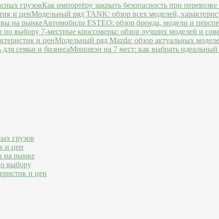
Как импортёру закрыть безопасность при перевозке
Модельный ряд TANK: обзор всех моделей, характерис
Автомобили ESTEO: обзор бренда, модели и персп
7-местные кроссоверы: обзор лучших моделей и сов
Модельный ряд Mazda: обзор актуальных моделе
Минивэн на 7 мест: как выбрать идеальный 
ных грузов
к и цен
ы на рынке
по выбору
еристик и цен