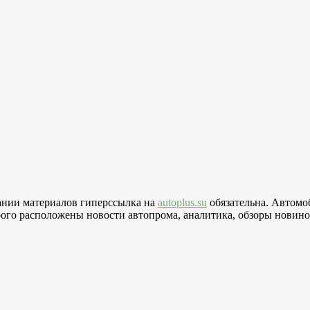
вании материалов гиперссылка на
autoplus.su
обязательна. Автомо
го расположены новости автопрома, аналитика, обзоры новинок