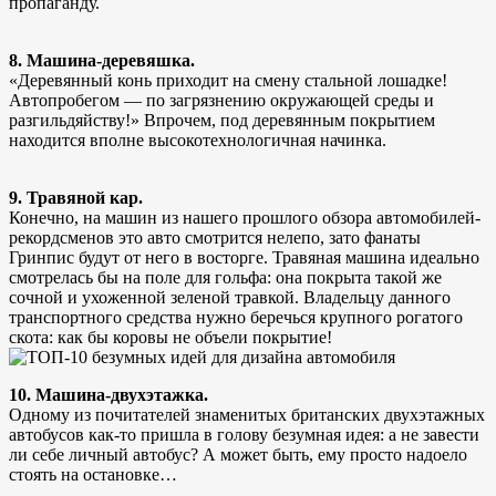
пропаганду.
8. Машина-деревяшка.
«Деревянный конь приходит на смену стальной лошадке!
Автопробегом — по загрязнению окружающей среды и
разгильдяйству!» Впрочем, под деревянным покрытием
находится вполне высокотехнологичная начинка.
9. Травяной кар.
Конечно, на машин из нашего прошлого обзора автомобилей-
рекордсменов это авто смотрится нелепо, зато фанаты
Гринпис будут от него в восторге. Травяная машина идеально
смотрелась бы на поле для гольфа: она покрыта такой же
сочной и ухоженной зеленой травкой. Владельцу данного
транспортного средства нужно беречься крупного рогатого
скота: как бы коровы не объели покрытие!
10. Машина-двухэтажка.
Одному из почитателей знаменитых британских двухэтажных
автобусов как-то пришла в голову безумная идея: а не завести
ли себе личный автобус? А может быть, ему просто надоело
стоять на остановке…