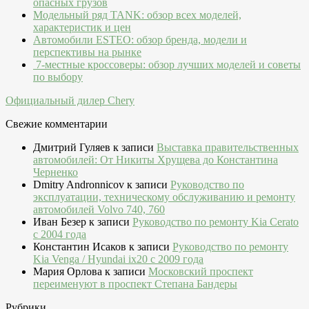
опасных грузов
Модельный ряд TANK: обзор всех моделей,
характеристик и цен
Автомобили ESTEO: обзор бренда, модели и
перспективы на рынке
7-местные кроссоверы: обзор лучших моделей и советы
по выбору
Официальный дилер Chery
Свежие комментарии
Дмитрий Гуляев
к записи
Выставка правительственных
автомобилей: От Никиты Хрущева до Константина
Черненко
Dmitry Andronnicov
к записи
Руководство по
эксплуатации, техническому обслуживанию и ремонту
автомобилей Volvo 740, 760
Иван Безер
к записи
Руководство по ремонту Kia Cerato
c 2004 года
Константин Исаков
к записи
Руководство по ремонту
Kia Venga / Hyundai ix20 c 2009 года
Мария Орлова
к записи
Московский проспект
переименуют в проспект Степана Бандеры
Рубрики