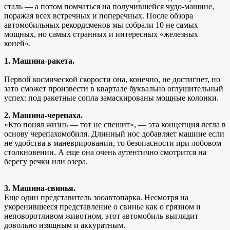
сталь — а потом помчаться на получившейся чудо-машине,
поражая всех встречных и поперечных. После обзора
автомобильных рекордсменов мы собрали 10 не самых
мощных, но самых странных и интересных «железных
коней».
1. Машина-ракета.
Первой космической скорости она, конечно, не достигнет, но
зато сможет произвести в квартале буквально оглушительный
успех: под ракетные сопла замаскированы мощные колонки.
2. Машина-черепаха.
«Кто понял жизнь — тот не спешит», — эта концепция легла в
основу черепахомобиля. Длинный нос добавляет машине если
не удобства в маневрировании, то безопасности при лобовом
столкновении. А еще она очень аутентично смотрится на
берегу речки или озера.
3. Машина-свинья.
Еще один представитель зооавтопарка. Несмотря на
укоренившееся представление о свинье как о грязном и
неповоротливом животном, этот автомобиль выглядит
довольно изящным и аккуратным.