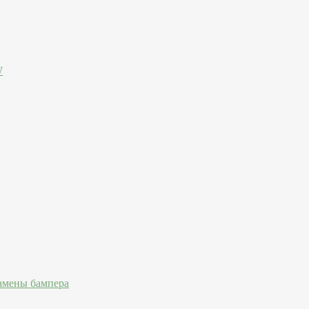
W
амены бампера