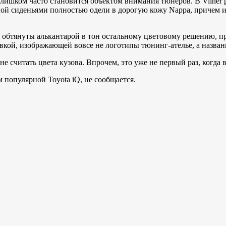
слишком часто становится объектом внимания тюнеров. В Vilne
й сиденьями полностью одели в дорогую кожу Nappa, причем и 
и обтянуты алькантарой в тон остальному цветовому решению, п
кой, изображающей вовсе не логотипы тюнинг-ателье, а назван
е считать цвета кузова. Впрочем, это уже не первый раз, когда 
 популярной Toyota iQ, не сообщается.