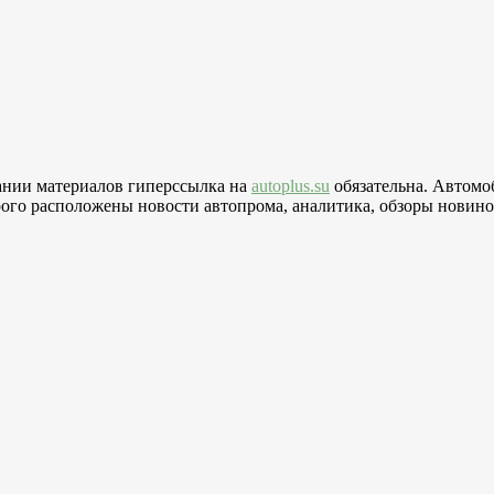
вании материалов гиперссылка на
autoplus.su
обязательна. Автомо
го расположены новости автопрома, аналитика, обзоры новинок