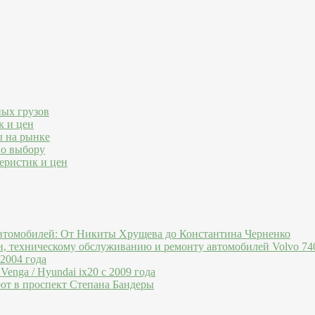
ных грузов
к и цен
ы на рынке
по выбору
еристик и цен
втомобилей: От Никиты Хрущева до Константина Черненко
и, техническому обслуживанию и ремонту автомобилей Volvo 740
 2004 года
Venga / Hyundai ix20 c 2009 года
ют в проспект Степана Бандеры