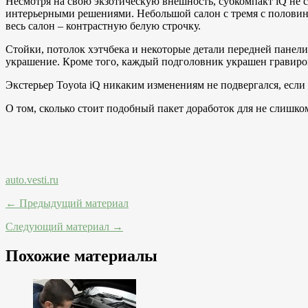
Несмотря на свою экзотическую внешность, субкомпакт iQ не 
интерьерными решениями. Небольшой салон с тремя с половино
весь салон – контрастную белую строчку.
Стойки, потолок хэтчбека и некоторые детали передней панел
украшение. Кроме того, каждый подголовник украшен гравиров
Экстерьер Toyota iQ никаким изменениям не подвергался, если н
О том, сколько стоит подобный пакет доработок для не слишком
auto.vesti.ru
← Предыдущий материал
Следующий материал →
Похожие материалы