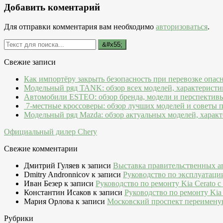
Добавить коментарий
Для отправки комментария вам необходимо
авторизоваться
.
Свежие записи
Как импортёру закрыть безопасность при перевозке опас
Модельный ряд TANK: обзор всех моделей, характеристи
Автомобили ESTEO: обзор бренда, модели и перспектив
7-местные кроссоверы: обзор лучших моделей и советы 
Модельный ряд Mazda: обзор актуальных моделей, характ
Официальный дилер Chery
Свежие комментарии
Дмитрий Гуляев
к записи
Выставка правительственных а
Dmitry Andronnicov
к записи
Руководство по эксплуатаци
Иван Безер
к записи
Руководство по ремонту Kia Cerato c
Константин Исаков
к записи
Руководство по ремонту Kia 
Мария Орлова
к записи
Московский проспект переимену
Рубрики