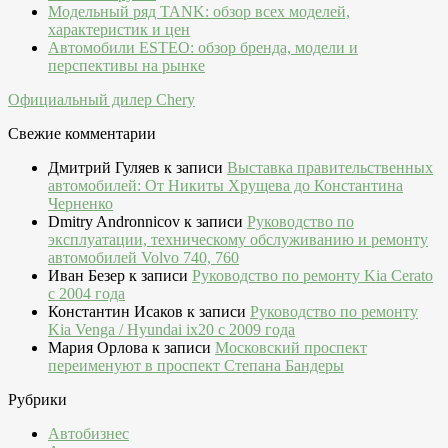
Модельный ряд TANK: обзор всех моделей,
характеристик и цен
Автомобили ESTEO: обзор бренда, модели и
перспективы на рынке
Официальный дилер Chery
Свежие комментарии
Дмитрий Гуляев
к записи
Выставка правительственных
автомобилей: От Никиты Хрущева до Константина
Черненко
Dmitry Andronnicov
к записи
Руководство по
эксплуатации, техническому обслуживанию и ремонту
автомобилей Volvo 740, 760
Иван Безер
к записи
Руководство по ремонту Kia Cerato
c 2004 года
Константин Исаков
к записи
Руководство по ремонту
Kia Venga / Hyundai ix20 c 2009 года
Мария Орлова
к записи
Московский проспект
переименуют в проспект Степана Бандеры
Рубрики
Автобизнес