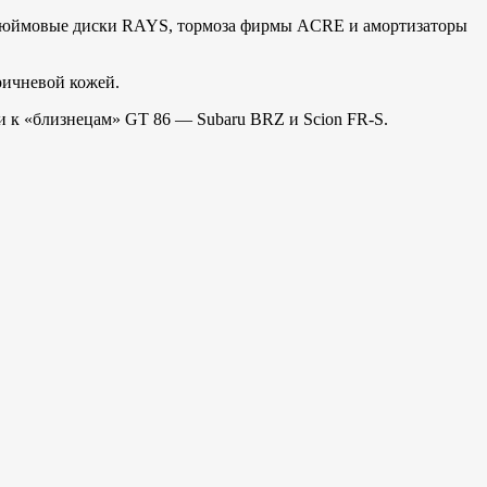
19-дюймовые диски RAYS, тормоза фирмы ACRE и амортизаторы
ричневой кожей.
 и к «близнецам» GT 86 — Subaru BRZ и Scion FR-S.