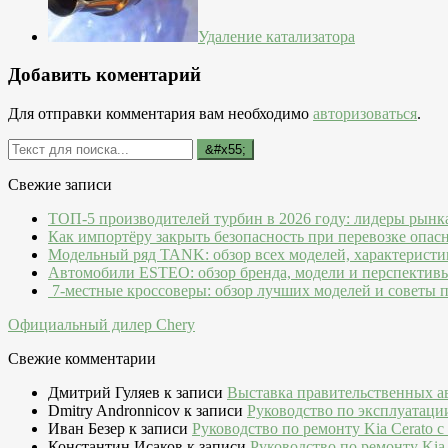
Удаление катализатора
Добавить коментарий
Для отправки комментария вам необходимо
авторизоваться
.
Свежие записи
ТОП-5 производителей турбин в 2026 году: лидеры рынк
Как импортёру закрыть безопасность при перевозке опас
Модельный ряд TANK: обзор всех моделей, характеристи
Автомобили ESTEO: обзор бренда, модели и перспектив
7-местные кроссоверы: обзор лучших моделей и советы 
Официальный дилер Chery
Свежие комментарии
Дмитрий Гуляев
к записи
Выставка правительственных а
Dmitry Andronnicov
к записи
Руководство по эксплуатаци
Иван Безер
к записи
Руководство по ремонту Kia Cerato c
Константин Исаков
к записи
Руководство по ремонту Kia 