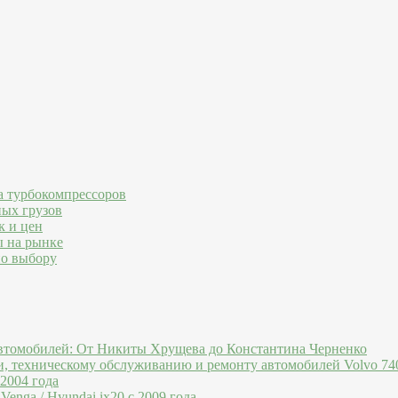
а турбокомпрессоров
ных грузов
к и цен
ы на рынке
по выбору
втомобилей: От Никиты Хрущева до Константина Черненко
и, техническому обслуживанию и ремонту автомобилей Volvo 740
 2004 года
Venga / Hyundai ix20 c 2009 года