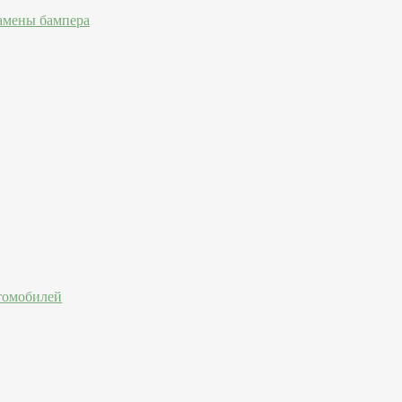
амены бампера
втомобилей