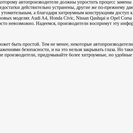
 которому автопроизводители должны упростить процесс замены 
недостатки действительно устранены, другие же по-прежнему да
 утомительным, а благодаря хитроумным конструкциям доступ к
вых моделях Audi A4, Honda Civic, Nissan Qashqai и Opel Corsa
осто невозможно. Надеемся, производители воспримут эту инфор
жет быть простой. Тем не менее, некоторые автопроизводители 
ажениями безопасности, и на это нельзя закрывать глаза. Но так
ые производители, придумывайте более хитроумные, но удобные 