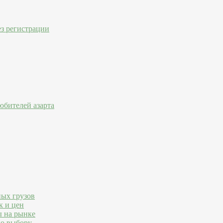
ез регистрации
юбителей азарта
ных грузов
к и цен
ы на рынке
по выбору