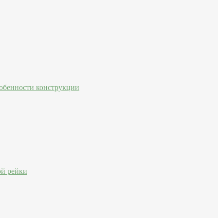
собенности конструкции
й рейки