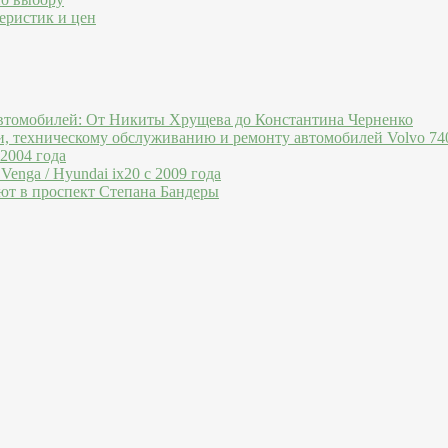
еристик и цен
втомобилей: От Никиты Хрущева до Константина Черненко
и, техническому обслуживанию и ремонту автомобилей Volvo 740
 2004 года
Venga / Hyundai ix20 c 2009 года
ют в проспект Степана Бандеры