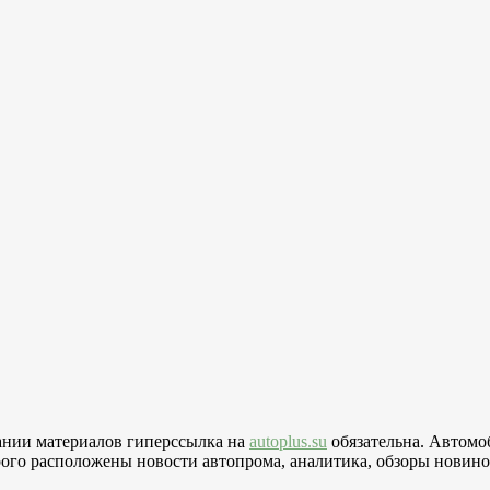
вании материалов гиперссылка на
autoplus.su
обязательна. Автомо
го расположены новости автопрома, аналитика, обзоры новинок