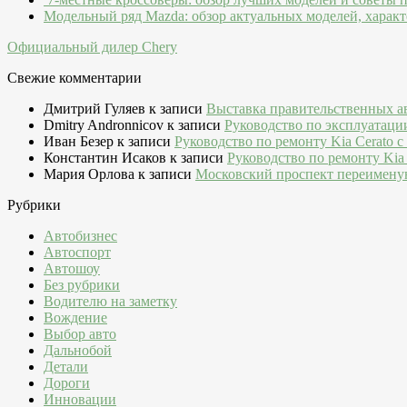
Модельный ряд Mazda: обзор актуальных моделей, характ
Официальный дилер Chery
Свежие комментарии
Дмитрий Гуляев
к записи
Выставка правительственных а
Dmitry Andronnicov
к записи
Руководство по эксплуатаци
Иван Безер
к записи
Руководство по ремонту Kia Cerato c
Константин Исаков
к записи
Руководство по ремонту Kia 
Мария Орлова
к записи
Московский проспект переимену
Рубрики
Автобизнес
Автоспорт
Автошоу
Без рубрики
Водителю на заметку
Вождение
Выбор авто
Дальнобой
Детали
Дороги
Инновации