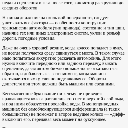
педали сцепления и газа после того, как мотор раскрутили до
средних оборотов.
Начиная движение на скользкой поверхности, следует
учитывать все факторы — особенности конструкции
трансмиссии автомобиля (тип привода), состояние и тип шин,
наличие тех или иных электронных систем, уклон и рельеф
дороги, погодные условия.
Даже на очень хорошей резине, когда колесо попадает в ямку,
не всегда получается сразу сдвинуться с места. В таком случае
надо попытаться аккуратно раскачать автомобиль. Для этого
нужно включить переднюю или заднюю передачу, выжать
сцепление, давая автомоби¬лю возможность откатываться
обратно, и добавлять газ в тот момент, когда машина
скатывается в ямку, словно подталкивая ее. Обороты
двигателя при этом должны быть малыми или средними.
Бессмысленное буксование ни к чему не приведет:
вращающиеся колеса растапливают снег и верхний слой льда,
и под ними образуется прослойка воды. В моноприводных
машинах без самоблокирующегося дифференциала (а таких
большинство) не поможет и второе ведущее колесо — «дифф»
выключит его, передавая весь момент на буксующее.