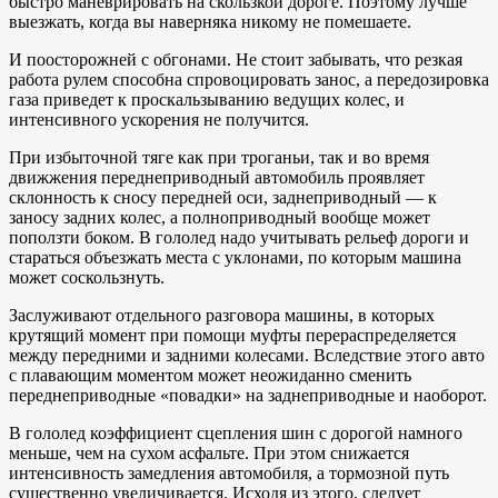
быстро маневрировать на скользкой дороге. Поэтому лучше
выезжать, когда вы наверняка никому не помешаете.
И поосторожней с обгонами. Не стоит забывать, что резкая
работа рулем способна спровоцировать занос, а передозировка
газа приведет к проскальзыванию ведущих колес, и
интенсивного ускорения не получится.
При избыточной тяге как при троганьи, так и во время
движжения переднеприводный автомобиль проявляет
склонность к сносу передней оси, заднеприводный — к
заносу задних колес, а полноприводный вообще может
поползти боком. В гололед надо учитывать рельеф дороги и
стараться объезжать места с уклонами, по которым машина
может соскользнуть.
Заслуживают отдельного разговора машины, в которых
крутящий момент при помощи муфты перераспределяется
между передними и задними колесами. Вследствие этого авто
с плавающим моментом может неожиданно сменить
переднеприводные «повадки» на заднеприводные и наоборот.
В гололед коэффициент сцепления шин с дорогой намного
меньше, чем на сухом асфальте. При этом снижается
интенсивность замедления автомобиля, а тормозной путь
существенно увеличивается. Исходя из этого, следует