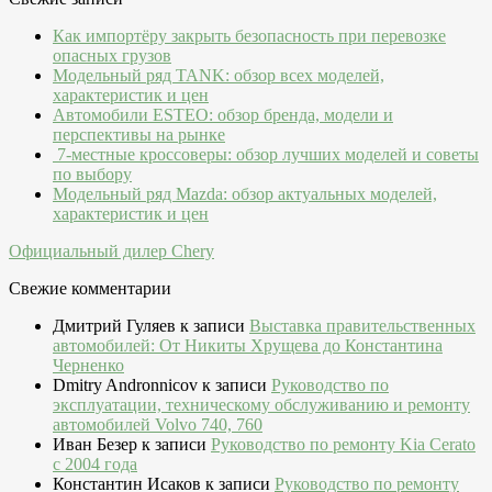
Как импортёру закрыть безопасность при перевозке
опасных грузов
Модельный ряд TANK: обзор всех моделей,
характеристик и цен
Автомобили ESTEO: обзор бренда, модели и
перспективы на рынке
7-местные кроссоверы: обзор лучших моделей и советы
по выбору
Модельный ряд Mazda: обзор актуальных моделей,
характеристик и цен
Официальный дилер Chery
Свежие комментарии
Дмитрий Гуляев
к записи
Выставка правительственных
автомобилей: От Никиты Хрущева до Константина
Черненко
Dmitry Andronnicov
к записи
Руководство по
эксплуатации, техническому обслуживанию и ремонту
автомобилей Volvo 740, 760
Иван Безер
к записи
Руководство по ремонту Kia Cerato
c 2004 года
Константин Исаков
к записи
Руководство по ремонту