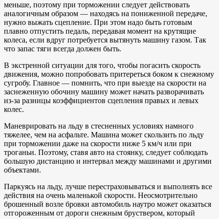
меньше, поэтому при торможении следует действовать
аналогичным образом — находясь на пониженной передаче,
нужно выжать сцепление. При этом надо быть готовым
плавно отпустить педаль, передавая момент на крутящие
колеса, если вдруг потребуется вытянуть машину газом. Так
что запас тяги всегда должен быть.
В экстренной ситуации для того, чтобы погасить скорость
движения, можно попробовать притереться боком к снежному
сугробу. Главное — помнить, что при выезде на скорости на
заснеженную обочину машину может начать разворачивать
из-за разницы коэффициентов сцепления правых и левых
колес.
Маневрировать на льду в стесненных условиях намного
тяжелее, чем на асфальте. Машина может скользить по льду
при торможении даже на скорости ниже 5 км/ч или при
троганьи. Поэтому, ставя авто на стоянку, следует соблюдать
большую дистанцию и интервал между машинами и другими
объектами.
Паркуясь на льду, лучше перестраховываться и выполнять все
действия на очень маленькой скорости. Неосмотрительно
брошенный возле бровки автомобиль наутро может оказаться
отгороженным от дороги снежным бруствером, который