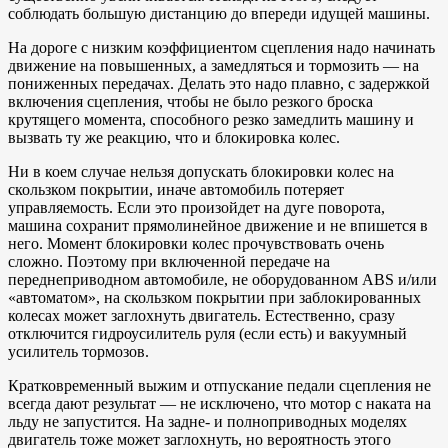
соблюдать большую дистанцию до впереди идущей машины.
На дороге с низким коэффициентом сцепления надо начинать
движение на повышенных, а замедляться и тормозить — на
пониженных передачах. Делать это надо плавно, с задержкой
включения сцепления, чтобы не было резкого броска
крутящего момента, способного резко замедлить машину и
вызвать ту же реакцию, что и блокировка колес.
Ни в коем случае нельзя допускать блокировки колес на
скользком покрытии, иначе автомобиль потеряет
управляемость. Если это произойдет на дуге поворота,
машина сохранит прямолинейное движение и не впишется в
него. Момент блокировки колес прочувствовать очень
сложно. Поэтому при включенной передаче на
переднеприводном автомобиле, не оборудованном ABS и/или
«автоматом», на скользком покрытии при заблокированных
колесах может заглохнуть двигатель. Естественно, сразу
отключится гидроусилитель руля (если есть) и вакуумный
усилитель тормозов.
Кратковременный выжим и отпускание педали сцепления не
всегда дают результат — не исключено, что мотор с наката на
льду не запустится. На задне- и полноприводных моделях
двигатель тоже может заглохнуть, но вероятность этого