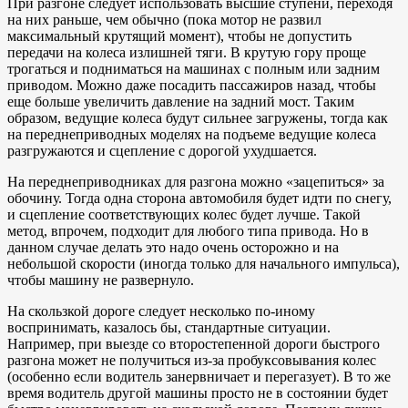
При разгоне следует использовать высшие ступени, переходя
на них раньше, чем обычно (пока мотор не развил
максимальный крутящий момент), чтобы не допустить
передачи на колеса излишней тяги. В крутую гору проще
трогаться и подниматься на машинах с полным или задним
приводом. Можно даже посадить пассажиров назад, чтобы
еще больше увеличить давление на задний мост. Таким
образом, ведущие колеса будут сильнее загружены, тогда как
на переднеприводных моделях на подъеме ведущие колеса
разгружаются и сцепление с дорогой ухудшается.
На переднеприводниках для разгона можно «зацепиться» за
обочину. Тогда одна сторона автомобиля будет идти по снегу,
и сцепление соответствующих колес будет лучше. Такой
метод, впрочем, подходит для любого типа привода. Но в
данном случае делать это надо очень осторожно и на
небольшой скорости (иногда только для начального импульса),
чтобы машину не развернуло.
На скользкой дороге следует несколько по-иному
воспринимать, казалось бы, стандартные ситуации.
Например, при выезде со второстепенной дороги быстрого
разгона может не получиться из-за пробуксовывания колес
(особенно если водитель занервничает и перегазует). В то же
время водитель другой машины просто не в состоянии будет