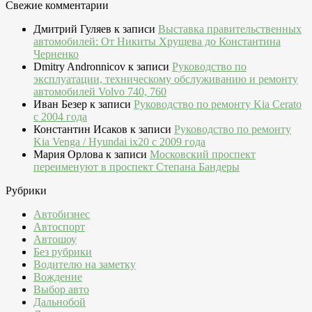
Свежие комментарии
Дмитрий Гуляев
к записи
Выставка правительственных
автомобилей: От Никиты Хрущева до Константина
Черненко
Dmitry Andronnicov
к записи
Руководство по
эксплуатации, техническому обслуживанию и ремонту
автомобилей Volvo 740, 760
Иван Безер
к записи
Руководство по ремонту Kia Cerato
c 2004 года
Константин Исаков
к записи
Руководство по ремонту
Kia Venga / Hyundai ix20 c 2009 года
Мария Орлова
к записи
Московский проспект
переименуют в проспект Степана Бандеры
Рубрики
Автобизнес
Автоспорт
Автошоу
Без рубрики
Водителю на заметку
Вождение
Выбор авто
Дальнобой