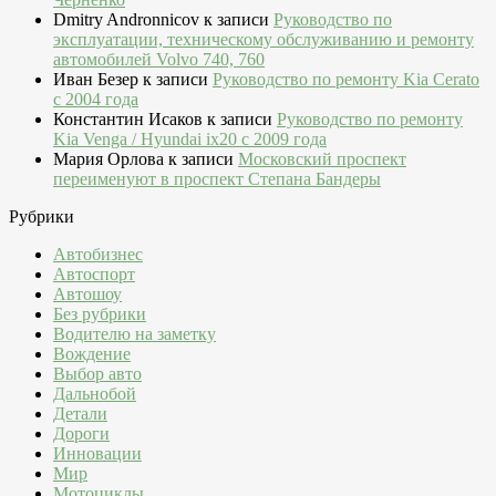
Dmitry Andronnicov
к записи
Руководство по
эксплуатации, техническому обслуживанию и ремонту
автомобилей Volvo 740, 760
Иван Безер
к записи
Руководство по ремонту Kia Cerato
c 2004 года
Константин Исаков
к записи
Руководство по ремонту
Kia Venga / Hyundai ix20 c 2009 года
Мария Орлова
к записи
Московский проспект
переименуют в проспект Степана Бандеры
Рубрики
Автобизнес
Автоспорт
Автошоу
Без рубрики
Водителю на заметку
Вождение
Выбор авто
Дальнобой
Детали
Дороги
Инновации
Мир
Мотоциклы