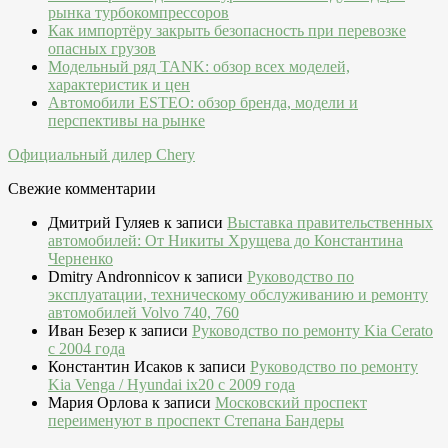
рынка турбокомпрессоров
Как импортёру закрыть безопасность при перевозке
опасных грузов
Модельный ряд TANK: обзор всех моделей,
характеристик и цен
Автомобили ESTEO: обзор бренда, модели и
перспективы на рынке
Официальный дилер Chery
Свежие комментарии
Дмитрий Гуляев
к записи
Выставка правительственных
автомобилей: От Никиты Хрущева до Константина
Черненко
Dmitry Andronnicov
к записи
Руководство по
эксплуатации, техническому обслуживанию и ремонту
автомобилей Volvo 740, 760
Иван Безер
к записи
Руководство по ремонту Kia Cerato
c 2004 года
Константин Исаков
к записи
Руководство по ремонту
Kia Venga / Hyundai ix20 c 2009 года
Мария Орлова
к записи
Московский проспект
переименуют в проспект Степана Бандеры