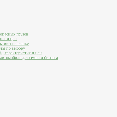
 опасных грузов
тик и цен
ективы на рынке
еты по выбору
й, характеристик и цен
автомобиль для семьи и бизнеса