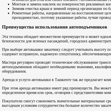
Монтаж и замена наклеек на поверхностях рекламных ко
Зимняя очистка крыш в зимний период организации по бл
Ремонтные работы, направленные на восстановление цело
проходимостью, поэтому указанные работы лучше прово
Преимущества использования автоподъемников
Эта техника обладает множеством преимуществ и может идеал
безопасности для зеленых насаждений, городских администра
При выборе автовышки заказчику следует учитывать высоту по
содержит исправную, надежную спецтехнику, обеспечивающую
Мастера регулярно проводят техническое обслуживание транспо
автоподъемников обладают необходимыми знаниями, квалификац
оборудования.
Аренда и услуги автовышки в Ташкенте так же предлагает ко
При этом аренда автовышки имеет ряд преимуществ. Вы может
определенное время или срок, оговорив с представителями ко
Покупатели смогут сэкономить значительные материальные сре
выгодным условиям сотрудничества большое количество заказч