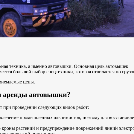
ная техника, а именно автовышки. Основная цель автовышек — 
еется большой выбор спецтехники, которая отличается по грузо
приемлемые цены.
ми аренды автовышки?
т при проведении следующих видов работ:
ривлечение промышленных альпинистов, поэтому для восстановл
е кроны растений и предупреждение повреждений линий электр
гидравлический подъемник;