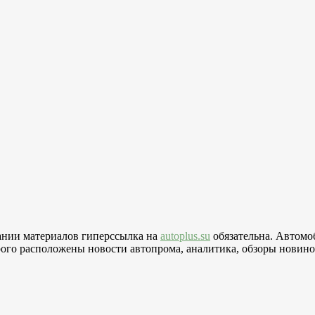
вании материалов гиперссылка на
autoplus.su
обязательна. Автомо
го расположены новости автопрома, аналитика, обзоры новинок