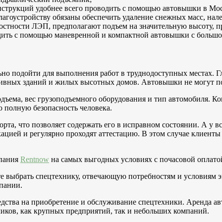
нструкций удобнее всего проводить с помощью автовышки в Мос
агоустройству обязаны обеспечить удаление снежных масс, нале
стности ЛЭП, предполагают подъем на значительную высоту, пр
дить с помощью маневренной и компактной автовышки с большо
ьно подойти для выполнения работ в труднодоступных местах. 
тивных зданий и жилых высотных домов. Автовышки не могут по
дъема, вес грузоподъемного оборудования и тип автомобиля. К
 полную безопасность человека.
рта, что позволяет содержать его в исправном состоянии. А у 
ией и регулярно проходят аттестацию. В этом случае клиенты н
мпания
Rentnow
на самых выгодных условиях с почасовой оплато
е выбрать спецтехнику, отвечающую потребностям и условиям э
мпании.
дства на приобретение и обслуживание спецтехники. Аренда ав
иков, как крупных предприятий, так и небольших компаний.