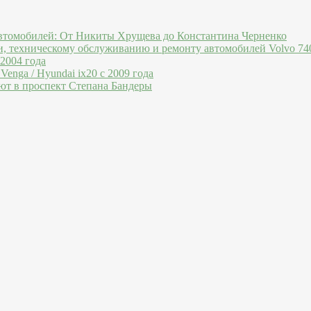
втомобилей: От Никиты Хрущева до Константина Черненко
и, техническому обслуживанию и ремонту автомобилей Volvo 740
 2004 года
Venga / Hyundai ix20 c 2009 года
ют в проспект Степана Бандеры