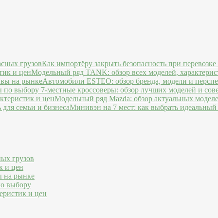
Как импортёру закрыть безопасность при перевозке
Модельный ряд TANK: обзор всех моделей, характерис
Автомобили ESTEO: обзор бренда, модели и персп
7-местные кроссоверы: обзор лучших моделей и сов
Модельный ряд Mazda: обзор актуальных моделе
Минивэн на 7 мест: как выбрать идеальный 
ных грузов
к и цен
ы на рынке
по выбору
еристик и цен