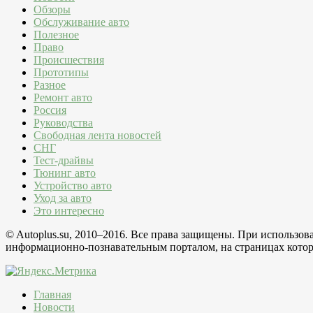
Обзоры
Обслуживание авто
Полезное
Право
Происшествия
Прототипы
Разное
Ремонт авто
Россия
Руководства
Свободная лента новостей
СНГ
Тест-драйвы
Тюнинг авто
Устройство авто
Уход за авто
Это интересно
© Autoplus.su, 2010–2016. Все права защищены. При использо
информационно-познавательным порталом, на страницах которо
Главная
Новости