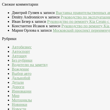
Свежие комментарии
Дмитрий Гуляев
к записи
Выставка правительственных а
Dmitry Andronnicov
к записи
Руководство по эксплуатаци
Иван Безер
к записи
Руководство по ремонту Kia Cerato c
Константин Исаков
к записи
Руководство по ремонту Kia 
Мария Орлова
к записи
Московский проспект переимену
Рубрики
Автобизнес
Автоспорт
Автошоу
Без рубрики
Водителю на заметку
Вождение
Выбор авто
Дальнобой
Детали
Дороги
Инновации
Мир
Мотоциклы
Новинки
Новости