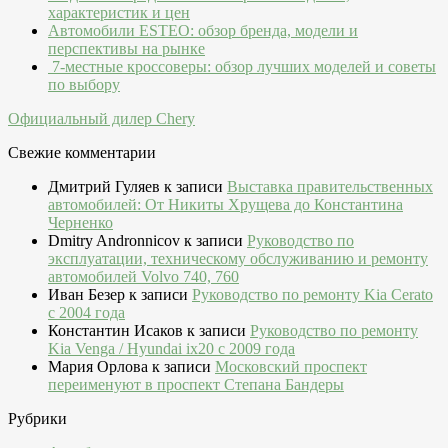
характеристик и цен
Автомобили ESTEO: обзор бренда, модели и
перспективы на рынке
7-местные кроссоверы: обзор лучших моделей и советы
по выбору
Официальный дилер Chery
Свежие комментарии
Дмитрий Гуляев
к записи
Выставка правительственных
автомобилей: От Никиты Хрущева до Константина
Черненко
Dmitry Andronnicov
к записи
Руководство по
эксплуатации, техническому обслуживанию и ремонту
автомобилей Volvo 740, 760
Иван Безер
к записи
Руководство по ремонту Kia Cerato
c 2004 года
Константин Исаков
к записи
Руководство по ремонту
Kia Venga / Hyundai ix20 c 2009 года
Мария Орлова
к записи
Московский проспект
переименуют в проспект Степана Бандеры
Рубрики