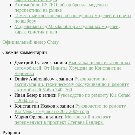
Автомобили ESTEO: обзор бренда, модели и
перспективы на рынке
7-местные кроссоверы: обзор лучших моделей и советы
по выбору
Модельный ряд Mazda: обзор актуальных моделей,
характеристик и цен
Официальный дилер Chery
Свежие комментарии
Дмитрий Гуляев
к записи
Выставка правительственных
автомобилей: От Никиты Хрущева до Константина
Черненко
Dmitry Andronnicov
к записи
Руководство по
эксплуатации, техническому обслуживанию и ремонту
автомобилей Volvo 740, 760
Иван Безер
к записи
Руководство по ремонту Kia Cerato
c 2004 года
Константин Исаков
к записи
Руководство по ремонту
Kia Venga / Hyundai ix20 c 2009 года
Мария Орлова
к записи
Московский проспект
переименуют в проспект Степана Бандеры
Рубрики