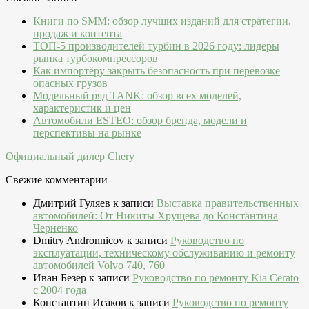
Книги по SMM: обзор лучших изданий для стратегии,
продаж и контента
ТОП-5 производителей турбин в 2026 году: лидеры
рынка турбокомпрессоров
Как импортёру закрыть безопасность при перевозке
опасных грузов
Модельный ряд TANK: обзор всех моделей,
характеристик и цен
Автомобили ESTEO: обзор бренда, модели и
перспективы на рынке
Официальный дилер Chery
Свежие комментарии
Дмитрий Гуляев
к записи
Выставка правительственных
автомобилей: От Никиты Хрущева до Константина
Черненко
Dmitry Andronnicov
к записи
Руководство по
эксплуатации, техническому обслуживанию и ремонту
автомобилей Volvo 740, 760
Иван Безер
к записи
Руководство по ремонту Kia Cerato
c 2004 года
Константин Исаков
к записи
Руководство по ремонту