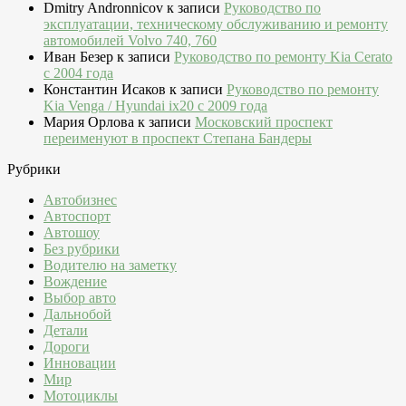
Dmitry Andronnicov
к записи
Руководство по
эксплуатации, техническому обслуживанию и ремонту
автомобилей Volvo 740, 760
Иван Безер
к записи
Руководство по ремонту Kia Cerato
c 2004 года
Константин Исаков
к записи
Руководство по ремонту
Kia Venga / Hyundai ix20 c 2009 года
Мария Орлова
к записи
Московский проспект
переименуют в проспект Степана Бандеры
Рубрики
Автобизнес
Автоспорт
Автошоу
Без рубрики
Водителю на заметку
Вождение
Выбор авто
Дальнобой
Детали
Дороги
Инновации
Мир
Мотоциклы