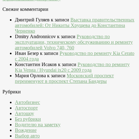
Свежие комментарии
Дмитрий Гуляев
к записи
Выставка правительственных
автомобилей: От Никиты Хрущева до Константина
Черненко
Dmitry Andronnicov
к записи
Руководство по
эксплуатации, техническому обслуживанию и ремонту
автомобилей Volvo 740, 760
Иван Безер
к записи
Руководство по ремонту Kia Cerato
c 2004 года
Константин Исаков
к записи
Руководство по ремонту
Kia Venga / Hyundai ix20 c 2009 года
Мария Орлова
к записи
Московский проспект
переименуют в проспект Степана Бандеры
Рубрики
Автобизнес
Автоспорт
Автошоу
Без рубрики
Водителю на заметку
Вождение
Выбор авто