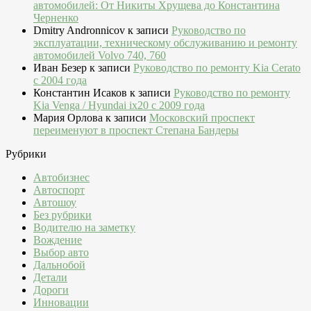
автомобилей: От Никиты Хрущева до Константина
Черненко
Dmitry Andronnicov
к записи
Руководство по
эксплуатации, техническому обслуживанию и ремонту
автомобилей Volvo 740, 760
Иван Безер
к записи
Руководство по ремонту Kia Cerato
c 2004 года
Константин Исаков
к записи
Руководство по ремонту
Kia Venga / Hyundai ix20 c 2009 года
Мария Орлова
к записи
Московский проспект
переименуют в проспект Степана Бандеры
Рубрики
Автобизнес
Автоспорт
Автошоу
Без рубрики
Водителю на заметку
Вождение
Выбор авто
Дальнобой
Детали
Дороги
Инновации